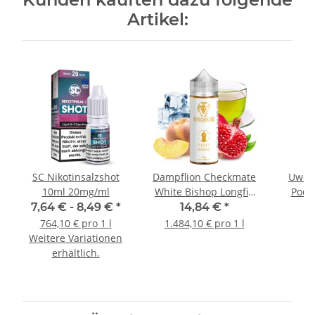
Artikel:
SC Nikotinsalzshot
Dampflion Checkmate
Uwell
10ml 20mg/ml
White Bishop Longfill
Aroma
7,64 € -
8,49 €
*
14,84 €
*
1
764,10 € pro 1 l
1.484,10 € pro 1 l
Weitere Variationen
erhältlich.