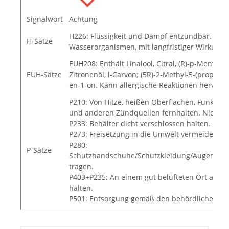
Signalwort
Achtung
H226: Flüssigkeit und Dampf entzündbar. H412
H-Sätze
Wasserorganismen, mit langfristiger Wirkung.
EUH208: Enthält Linalool, Citral, (R)-p-Mentha-1
EUH-Sätze
Zitronenöl, l-Carvon; (5R)-2-Methyl-5-(prop-1-e
en-1-on. Kann allergische Reaktionen hervorru
P210: Von Hitze, heißen Oberflächen, Funken,
und anderen Zündquellen fernhalten. Nicht r
P233: Behälter dicht verschlossen halten.
P273: Freisetzung in die Umwelt vermeiden.
P280:
P-Sätze
Schutzhandschuhe/Schutzkleidung/Augenschu
tragen.
P403+P235: An einem gut belüfteten Ort aufb
halten.
P501: Entsorgung gemäß den behördlichen Vor