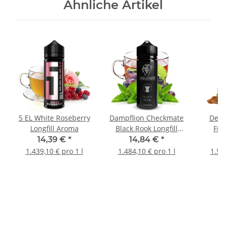
Ähnliche Artikel
5 EL White Roseberry
Dampflion Checkmate
Dexte
Longfill Aroma
Black Rook Longfill
Fru
Aroma
Lon
14,39 €
*
14,84 €
*
1.439,10 € pro 1 l
1.484,10 € pro 1 l
1.52