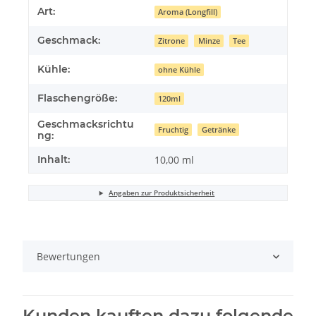
Art:
Aroma (Longfill)
Geschmack:
Zitrone
Minze
Tee
Kühle:
ohne Kühle
Flaschengröße:
120ml
Geschmacksrichtu
Fruchtig
Getränke
ng:
Inhalt:
10,00 ml
Angaben zur Produktsicherheit
Bewertungen
Kunden kauften dazu folgende