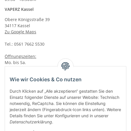
VAPERZ Kassel
Obere Königsstraße 39
34117 Kassel
Zu Google Maps
Tel.: 0561 7662 5530
Öffnungszeiten:
Mo. bis Sa.
10:00 - 19:00Uhr
VAPERZ Vellmar
Wie wir Cookies & Co nutzen
Lange Wender 7
Durch Klicken auf „Alle akzeptieren“ gestatten Sie den
34246 Vellmar
Einsatz folgender Dienste auf unserer Website: Technisch
Zu Google Maps
notwendig, ReCaptcha. Sie können die Einstellung
jederzeit ändern (Fingerabdruck-Icon links unten). Weitere
Tel.: 0561 9885 9996
Details finden Sie unter
Konfigurieren
und in unserer
Datenschutzerklärung
.
Öffnungszeiten: