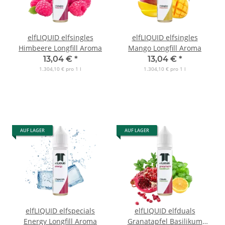
elfLIQUID elfsingles
elfLIQUID elfsingles
Himbeere Longfill Aroma
Mango Longfill Aroma
13,04 €
*
13,04 €
*
1.304,10 € pro 1 l
1.304,10 € pro 1 l
AUF LAGER
AUF LAGER
elfLIQUID elfspecials
elfLIQUID elfduals
Energy Longfill Aroma
Granatapfel Basilikum