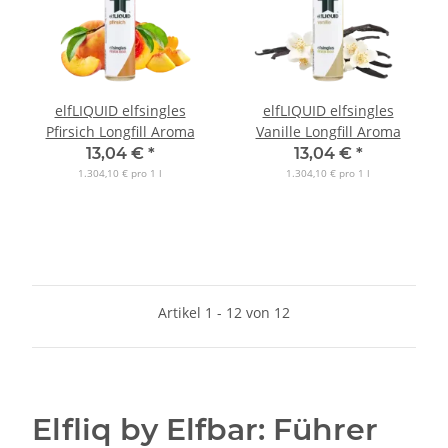
elfLIQUID elfsingles
elfLIQUID elfsingles
Pfirsich Longfill Aroma
Vanille Longfill Aroma
13,04 €
*
13,04 €
*
1.304,10 € pro 1 l
1.304,10 € pro 1 l
Artikel 1 - 12 von 12
Elfliq by Elfbar: Führer