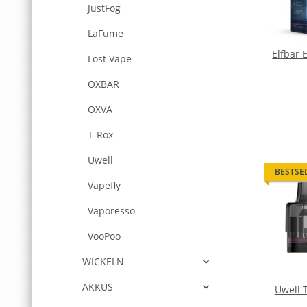
JustFog
LaFume
Elfbar 
Lost Vape
OXBAR
OXVA
T-Rox
Uwell
BESTSE
Vapefly
Vaporesso
VooPoo
WICKELN
AKKUS
Uwell 