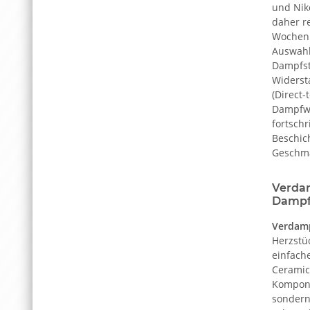
und Nik
daher r
Wochen 
Auswahl
Dampfst
Widerst
(Direct-
Dampfwo
fortschr
Beschic
Geschma
Verdam
Dampf
Verdamp
Herzstü
einfach
Ceramic
Kompone
sondern