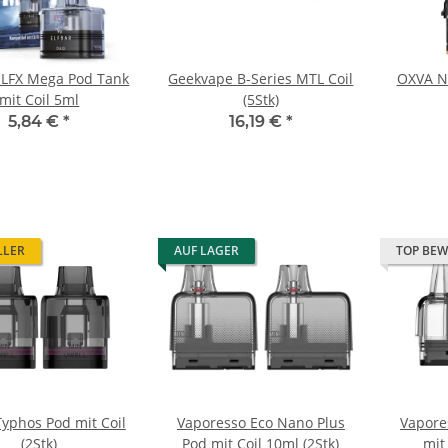
ELFX Mega Pod Tank
Geekvape B-Series MTL Coil
OXVA Ne
mit Coil 5ml
(5Stk)
5,84 €
*
16,19 €
*
LLER
AUF LAGER
TOP BEW
Typhos Pod mit Coil
Vaporesso Eco Nano Plus
Vapore
(2Stk)
Pod mit Coil 10ml (2Stk)
mit 