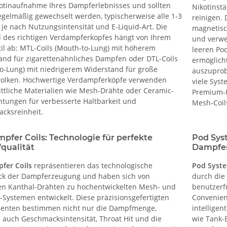
otinaufnahme Ihres Dampferlebnisses und sollten
Nikotinst
egelmäßig gewechselt werden, typischerweise alle 1-3
reinigen.
je nach Nutzungsintensität und E-Liquid-Art. Die
magnetisc
 des richtigen Verdampferkopfes hängt von Ihrem
und verwe
il ab: MTL-Coils (Mouth-to-Lung) mit höherem
leeren Po
and für zigarettenähnliches Dampfen oder DTL-Coils
ermöglich
to-Lung) mit niedrigerem Widerstand für große
auszuprob
lken. Hochwertige Verdampferköpfe verwenden
viele Sys
ittliche Materialien wie Mesh-Drähte oder Ceramic-
Premium-P
htungen für verbesserte Haltbarkeit und
Mesh-Coil
cksreinheit.
pfer Coils: Technologie für perfekte
Pod Sys
qualität
Dampfe
fer Coils
repräsentieren das technologische
Pod Syst
ck der Dampferzeugung und haben sich von
durch die 
en Kanthal-Drähten zu hochentwickelten Mesh- und
benutzerf
-Systemen entwickelt. Diese präzisionsgefertigten
Convenien
nten bestimmen nicht nur die Dampfmenge,
intelligen
 auch Geschmacksintensität, Throat Hit und die
wie Tank-B