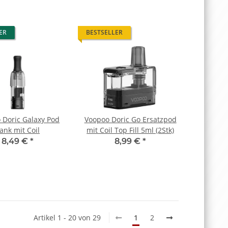
ER
BESTSELLER
 Doric Galaxy Pod
Voopoo Doric Go Ersatzpod
ank mit Coil
mit Coil Top Fill 5ml (2Stk)
8,49 €
*
8,99 €
*
Artikel 1 - 20 von 29
1
2