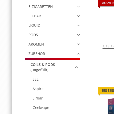
AUSVER
E-ZIGARETTEN
ELFBAR
LIQUID
PODS
AROMEN
5 EL E
ZUBEHÖR
COILS & PODS
(ungefüllt)
5EL
Aspire
BESTSE
Elfbar
Geekvape