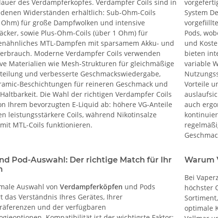
auer des Verdampferkopfes. Verdampfer Coils sind in
vorgefert
edenen Widerständen erhältlich: Sub-Ohm-Coils
System De
1 Ohm) für große Dampfwolken und intensive
vorgefiill
cker, sowie Plus-Ohm-Coils (über 1 Ohm) für
Pods, wobe
tenähnliches MTL-Dampfen mit sparsamem Akku- und
und Koste
Verbrauch. Moderne Verdampfer Coils verwenden
bieten int
ive Materialien wie Mesh-Strukturen für gleichmäßige
variable 
rteilung und verbesserte Geschmackswiedergabe,
Nutzungss
ramic-Beschichtungen für reineren Geschmack und
Vorteile 
Haltbarkeit. Die Wahl der richtigen Verdampfer Coils
auslaufsi
on Ihrem bevorzugten E-Liquid ab: höhere VG-Anteile
auch ergo
n leistungsstärkere Coils, während Nikotinsalze
kontinuier
mit MTL-Coils funktionieren.
regelmäßi
Geschmack
und Pod-Auswahl: Der richtige Match für Ihr
Warum V
m
Bei Vaper
imale Auswahl von
Verdampferköpfen
und Pods
höchster 
t das Verständnis Ihres Gerätes, Ihrer
Sortiment,
äferenzen und der verfügbaren
optimale K
gieoptionen. Kompatibilität ist der wichtigste Faktor: