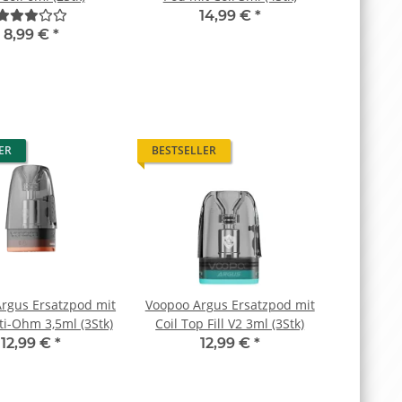
14,99 €
*
8,99 €
*
ER
BESTSELLER
rgus Ersatzpod mit
Voopoo Argus Ersatzpod mit
ti-Ohm 3,5ml (3Stk)
Coil Top Fill V2 3ml (3Stk)
12,99 €
*
12,99 €
*