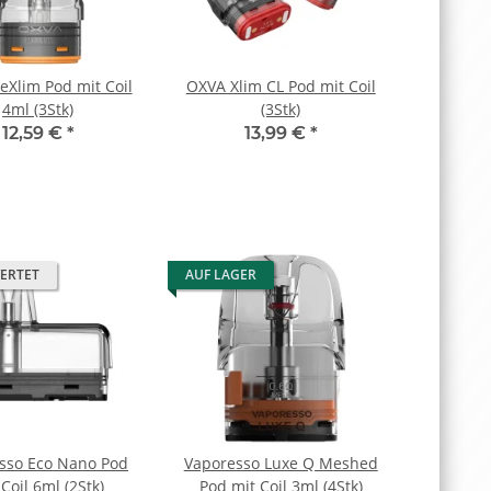
Xlim Pod mit Coil
OXVA Xlim CL Pod mit Coil
4ml (3Stk)
(3Stk)
12,59 €
*
13,99 €
*
ERTET
AUF LAGER
sso Eco Nano Pod
Vaporesso Luxe Q Meshed
Coil 6ml (2Stk)
Pod mit Coil 3ml (4Stk)