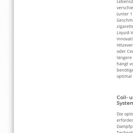
Lebensd
verschi
(unter 
Geschmä
zigaret
Liquid-
innovat
Hitzeve
oder Ce
längere 
hängt v
benötige
optimal 
Coil- 
Syste
Die opt
erforder
Dampfpr
Technolo