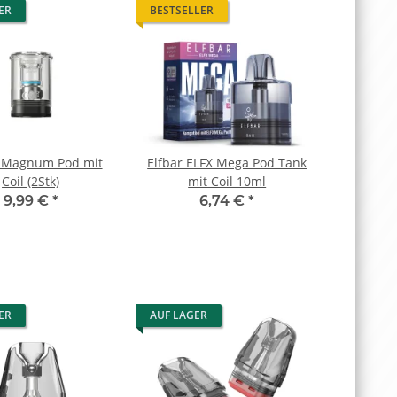
ER
BESTSELLER
 Magnum Pod mit
Elfbar ELFX Mega Pod Tank
Coil (2Stk)
mit Coil 10ml
9,99 €
*
6,74 €
*
ER
AUF LAGER