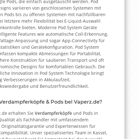
igte Pods, die einfach ausgetauscht werden. Pod
signs variieren von geschlossenen Systemen mit
ten Pods bis zu offenen Systemen mit nachfüllbaren
i letztere mehr Flexibilität bei E-Liquid-Auswahl
nkontrolle bieten. Moderne Pod System Geräte
elligente Features wie automatische Coil-Erkennung,
Wattage-Anpassung und sogar App-Connectivity für
tatistiken und Gerätekonfiguration. Pod System
umfassen kompakte Abmessungen für Portabilität,
chere Konstruktion für sauberen Transport und oft
nomische Designs für komfortablen Gebrauch. Die
liche Innovation in Pod System Technologie bringt
g Verbesserungen in Akkulaufzeit,
swiedergabe und Benutzerfreundlichkeit.
erdampferköpfe & Pods bei Vaperz.de?
z.de erhalten Sie
Verdampferköpfe
und Pods in
Qualität als Fachhändler mit umfassendem
 Originalitätsgarantie und Expertenwissen für
ompatibilität. Unser spezialisiertes Team in Kassel,