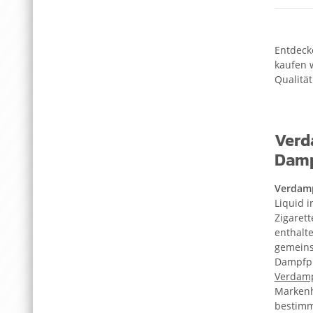
Entdeck
kaufen 
Qualität
Verd
Damp
Verdam
Liquid 
Zigarett
enthalte
gemeins
Dampfpr
Verdamp
Markenh
bestimm