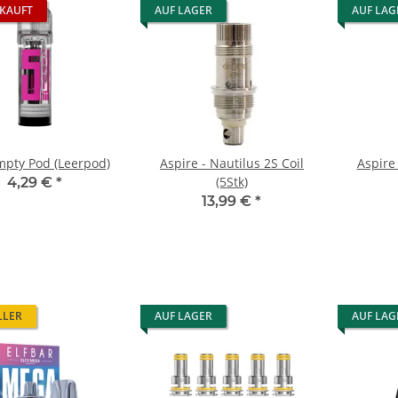
KAUFT
AUF LAGER
AUF LAG
mpty Pod (Leerpod)
Aspire - Nautilus 2S Coil
Aspire
(5Stk)
4,29 €
*
13,99 €
*
LLER
AUF LAGER
AUF LAG