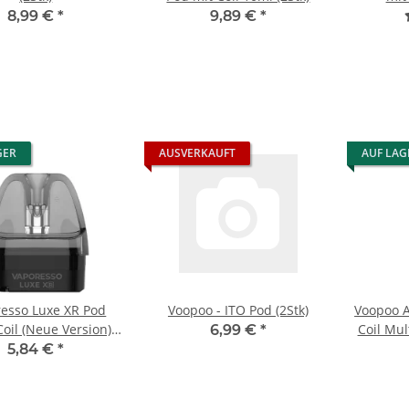
8,99 €
*
9,89 €
*
GER
AUSVERKAUFT
AUF LAG
esso Luxe XR Pod
Voopoo - ITO Pod (2Stk)
Voopoo A
oil (Neue Version)
Coil Mul
6,99 €
*
(2stk)
5,84 €
*