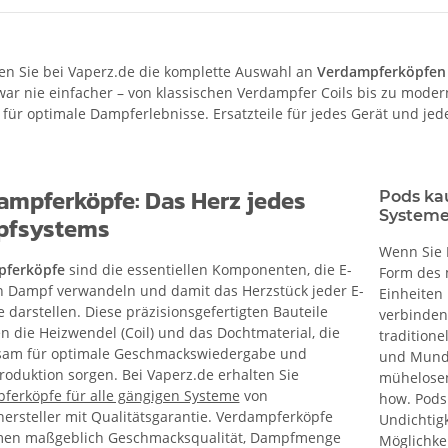
en Sie bei Vaperz.de die komplette Auswahl an
Verdampferköpfen
war nie einfacher – von klassischen Verdampfer Coils bis zu mod
 für optimale Dampferlebnisse. Ersatzteile für jedes Gerät und jed
ampferköpfe: Das Herz jedes
Pods ka
System
fsystems
Wenn Sie
pferköpfe
sind die essentiellen Komponenten, die E-
Form des 
in Dampf verwandeln und damit das Herzstück jeder E-
Einheiten
e darstellen. Diese präzisionsgefertigten Bauteile
verbinden
n die Heizwendel (Coil) und das Dochtmaterial, die
tradition
am für optimale Geschmackswiedergabe und
und Munds
oduktion sorgen. Bei Vaperz.de erhalten Sie
mühelosen
ferköpfe für alle gängigen Systeme
von
how. Pods 
ersteller mit Qualitätsgarantie. Verdampferköpfe
Undichtigk
en maßgeblich Geschmacksqualität, Dampfmenge
Möglichke