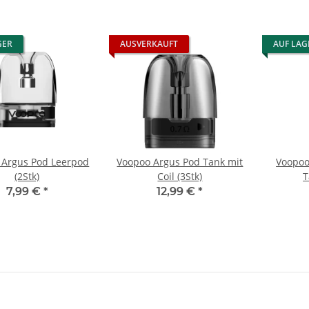
GER
AUSVERKAUFT
AUF LAG
 Argus Pod Leerpod
Voopoo Argus Pod Tank mit
Voopoo
(2Stk)
Coil (3Stk)
T
7,99 €
*
12,99 €
*