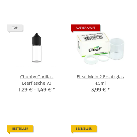
TOP
AUSVERKAUFT
Chubby Gorilla -
Eleaf Melo 2 Ersatzglas
Leerflasche V3
4,5ml
1,29 € -
1,49 €
*
3,99 €
*
BESTSELLER
BESTSELLER