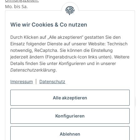
Mo. bis Sa.
10:00 - 19:00Uhr
VAPERZ Vellmar
Wie wir Cookies & Co nutzen
Lange Wender 7
Durch Klicken auf „Alle akzeptieren“ gestatten Sie den
34246 Vellmar
Einsatz folgender Dienste auf unserer Website: Technisch
Zu Google Maps
notwendig, ReCaptcha. Sie können die Einstellung
jederzeit ändern (Fingerabdruck-Icon links unten). Weitere
Tel.: 0561 9885 9996
Details finden Sie unter
Konfigurieren
und in unserer
Datenschutzerklärung
.
Öffnungszeiten:
Mo. bis Sa.
Impressum
|
Datenschutz
10:00 - 19:00Uhr
Alle akzeptieren
Konfigurieren
Vertrag widerrufen
Ablehnen