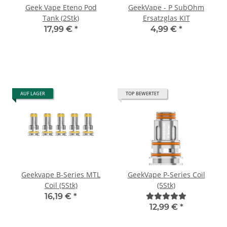
Geek Vape Eteno Pod
GeekVape - P SubOhm
Tank (2Stk)
Ersatzglas KIT
17,99 €
*
4,99 €
*
AUF LAGER
TOP BEWERTET
Geekvape B-Series MTL
GeekVape P-Series Coil
Coil (5Stk)
(5Stk)
16,19 €
*
12,99 €
*