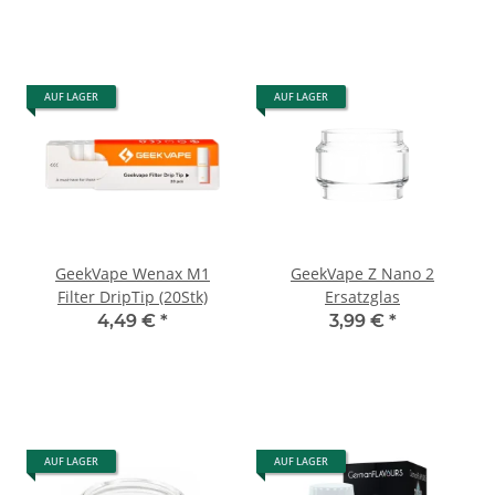
AUF LAGER
AUF LAGER
GeekVape Wenax M1
GeekVape Z Nano 2
Filter DripTip (20Stk)
Ersatzglas
4,49 €
*
3,99 €
*
AUF LAGER
AUF LAGER