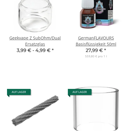
Geekvape Z SubOhm/Dual
GermanFLAVOURS
Ersatzglas
Basisflüssigkeit 50ml
3,99 € -
4,99 €
*
27,99 €
*
559,80 € pro 1 l
AUF LAGER
AUF LAGER