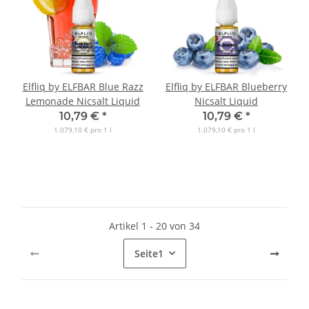
Elfliq by ELFBAR Blue Razz
Elfliq by ELFBAR Blueberry
Lemonade Nicsalt Liquid
Nicsalt Liquid
10,79 €
*
10,79 €
*
1.079,10 € pro 1 l
1.079,10 € pro 1 l
Artikel 1 - 20 von 34
Seite
1