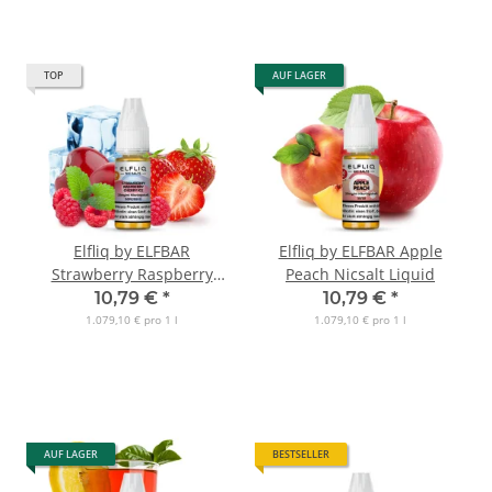
TOP
AUF LAGER
Elfliq by ELFBAR
Elfliq by ELFBAR Apple
Strawberry Raspberry
Peach Nicsalt Liquid
Cherry Ice Nicsalt Liquid
10,79 €
*
10,79 €
*
1.079,10 € pro 1 l
1.079,10 € pro 1 l
AUF LAGER
BESTSELLER