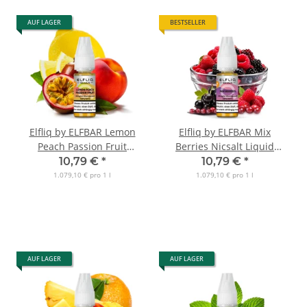
AUF LAGER
BESTSELLER
Elfliq by ELFBAR Lemon
Elfliq by ELFBAR Mix
Peach Passion Fruit
Berries Nicsalt Liquid
Nicsalt Liquid 10ml
10ml
10,79 €
*
10,79 €
*
1.079,10 € pro 1 l
1.079,10 € pro 1 l
AUF LAGER
AUF LAGER