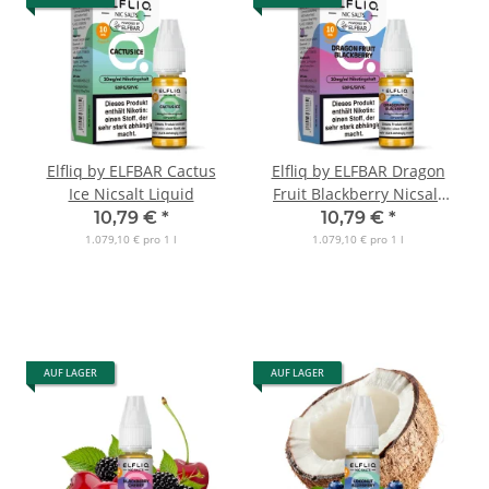
Elfliq by ELFBAR Cactus
Elfliq by ELFBAR Dragon
Ice Nicsalt Liquid
Fruit Blackberry Nicsalt
Liquid
10,79 €
*
10,79 €
*
1.079,10 € pro 1 l
1.079,10 € pro 1 l
AUF LAGER
AUF LAGER