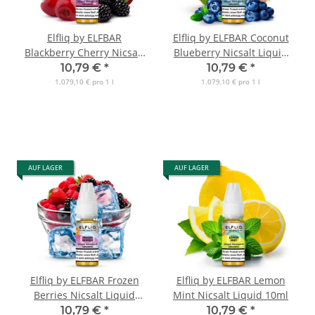
Elfliq by ELFBAR
Elfliq by ELFBAR Coconut
Blackberry Cherry Nicsalt
Blueberry Nicsalt Liquid
Liquid 10ml
10ml
10,79 €
*
10,79 €
*
1.079,10 € pro 1 l
1.079,10 € pro 1 l
AUF LAGER
AUF LAGER
Elfliq by ELFBAR Frozen
Elfliq by ELFBAR Lemon
Berries Nicsalt Liquid
Mint Nicsalt Liquid 10ml
10ml
10,79 €
*
10,79 €
*