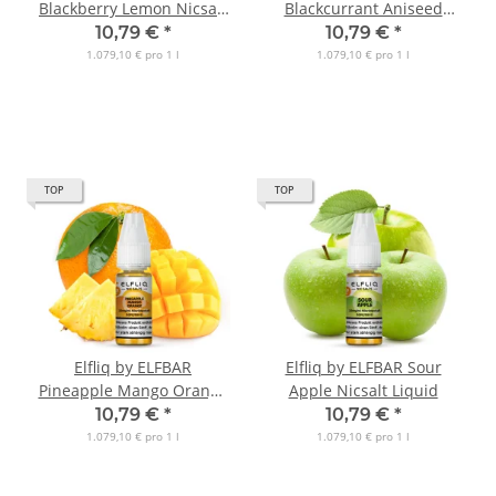
Blackberry Lemon Nicsalt
Blackcurrant Aniseed
Liquid
Nicsalt Liquid
10,79 €
*
10,79 €
*
1.079,10 € pro 1 l
1.079,10 € pro 1 l
TOP
TOP
Elfliq by ELFBAR
Elfliq by ELFBAR Sour
Pineapple Mango Orange
Apple Nicsalt Liquid
Nicsalt Liquid
10,79 €
*
10,79 €
*
1.079,10 € pro 1 l
1.079,10 € pro 1 l