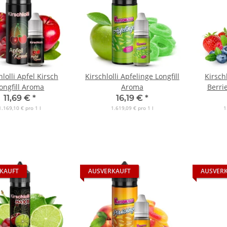
hlolli Apfel Kirsch
Kirschlolli Apfelinge Longfill
Kirsch
ongfill Aroma
Aroma
Berri
11,69 €
*
16,19 €
*
1.169,10 € pro 1 l
1.619,09 € pro 1 l
1
KAUFT
AUSVERKAUFT
AUSVER