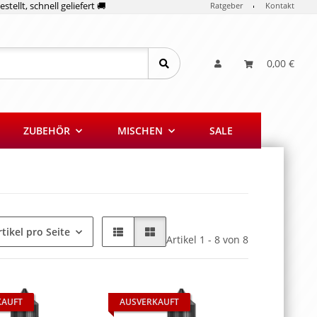
stellt, schnell geliefert 🚚
Ratgeber
Kontakt
0,00 €
ZUBEHÖR
MISCHEN
SALE
rtikel pro Seite
Artikel 1 - 8 von 8
KAUFT
AUSVERKAUFT