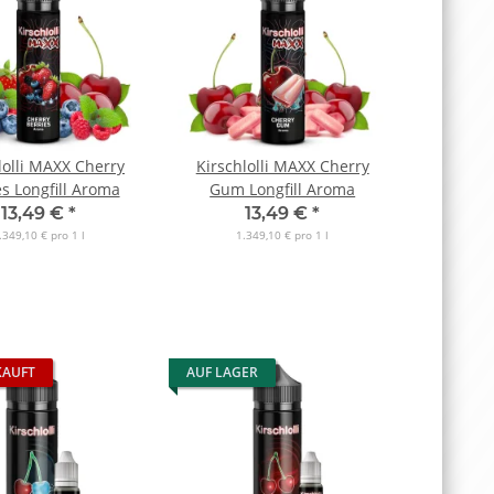
lolli MAXX Cherry
Kirschlolli MAXX Cherry
es Longfill Aroma
Gum Longfill Aroma
13,49 €
*
13,49 €
*
.349,10 € pro 1 l
1.349,10 € pro 1 l
KAUFT
AUF LAGER