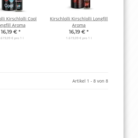
lli Kirschlolli Cool
Kirschlolli Kirschlolli Longfill
ongfill Aroma
Aroma
16,19 €
*
16,19 €
*
.619,09 € pro 1 l
1.619,09 € pro 1 l
Artikel 1 - 8 von 8