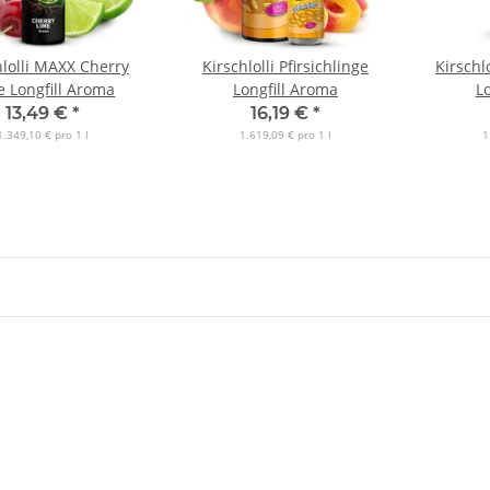
hlolli MAXX Cherry
Kirschlolli Pfirsichlinge
Kirschlo
e Longfill Aroma
Longfill Aroma
L
13,49 €
*
16,19 €
*
1.349,10 € pro 1 l
1.619,09 € pro 1 l
1