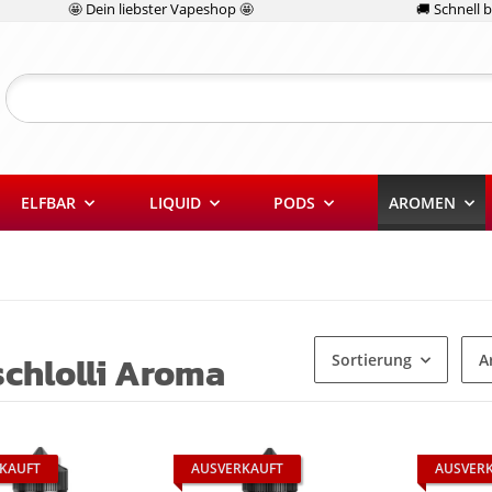
🤩 Dein liebster Vapeshop 🤩
🚚 Schnell be
ELFBAR
LIQUID
PODS
AROMEN
schlolli Aroma
Sortierung
A
KAUFT
AUSVERKAUFT
AUSVER