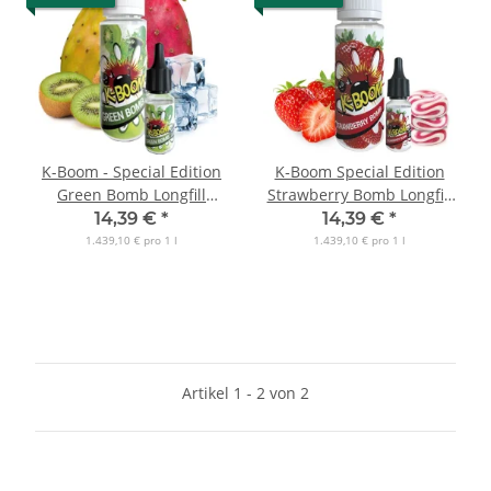
K-Boom - Special Edition
K-Boom Special Edition
Green Bomb Longfill
Strawberry Bomb Longfill
Aroma
Aroma
14,39 €
*
14,39 €
*
1.439,10 € pro 1 l
1.439,10 € pro 1 l
Artikel 1 - 2 von 2