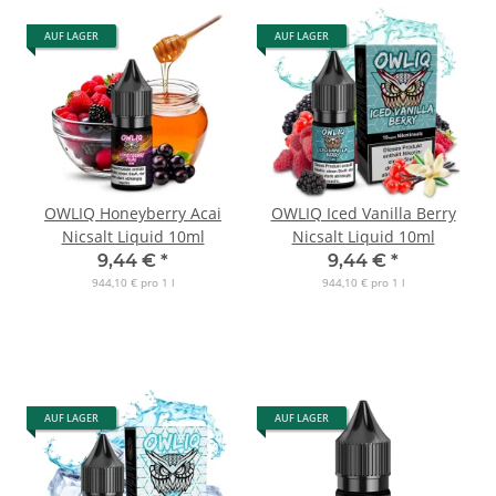
AUF LAGER
AUF LAGER
OWLIQ Honeyberry Acai
OWLIQ Iced Vanilla Berry
Nicsalt Liquid 10ml
Nicsalt Liquid 10ml
9,44 €
*
9,44 €
*
944,10 € pro 1 l
944,10 € pro 1 l
AUF LAGER
AUF LAGER