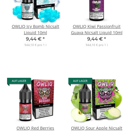
OWLIQ Icy Bomb Nicsalt
OWLIQ Kiwi Passionfruit
Liquid 10ml
Guava Nicsalt Liquid 10ml
9,44 €
*
9,44 €
*
944,10 € pro 1 l
944,10 € pro 1 l
AUF LAGER
AUF LAGER
OWLIQ Red Berries
OWLIQ Sour Apple Nicsalt