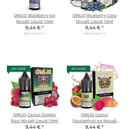
OWLIQ Blackberry Ice
OWLIQ Blueberry Coco
Nicsalt Liquid 10ml
Nicsalt Liquid 10ml
9,44 €
*
9,44 €
*
944,10 € pro 1 l
944,10 € pro 1 l
AUF LAGER
AUF LAGER
OWLIQ Cactus Dragon
OWLIQ Cactus
Razz Nicsalt Liquid 10ml
Passionfruit Ice Nicsalt
Liquid 10ml
9,44 €
*
9,44 €
*