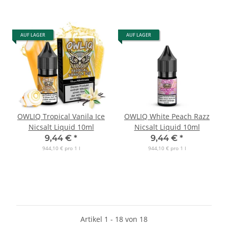
AUF LAGER
AUF LAGER
OWLIQ Tropical Vanila Ice
OWLIQ White Peach Razz
Nicsalt Liquid 10ml
Nicsalt Liquid 10ml
9,44 €
*
9,44 €
*
944,10 € pro 1 l
944,10 € pro 1 l
Artikel 1 - 18 von 18