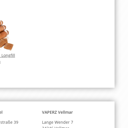
Longfill
a
el
VAPERZ Vellmar
straße 39
Lange Wender 7