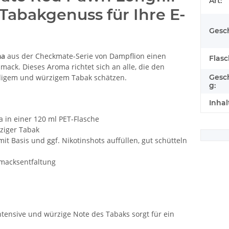
Art:
Tabakgenuss für Ihre E-
Gesc
ma
aus der Checkmate-Serie von Dampflion einen
Flas
ck. Dieses Aroma richtet sich an alle, die den
digem und würzigem Tabak schätzen.
Gesc
g:
Inhal
 in einer 120 ml PET-Flasche
rziger Tabak
it Basis und ggf. Nikotinshots auffüllen, gut schütteln
macksentfaltung
ntensive und würzige Note des Tabaks sorgt für ein