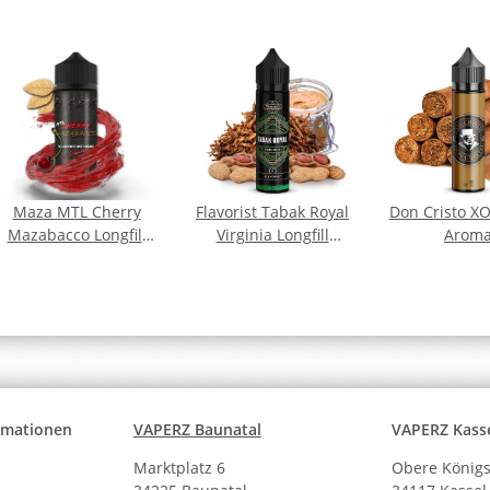
Maza MTL Cherry
Flavorist Tabak Royal
Don Cristo XO 
Mazabacco Longfill
Virginia Longfill
Arom
Aroma
Aroma
ormationen
VAPERZ Baunatal
VAPERZ Kass
Marktplatz 6
Obere Königs