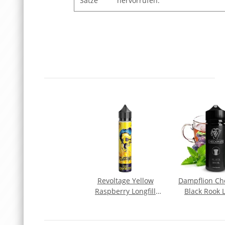
Sätze
hervorrufen.
Revoltage Yellow
Dampflion Ch
Raspberry Longfill
Black Rook L
Aroma
Arom