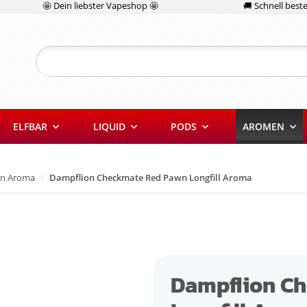
🤩 Dein liebster Vapeshop 🤩
🚚 Schnell bestel
ELFBAR
LIQUID
PODS
AROMEN
on Aroma
Dampflion Checkmate Red Pawn Longfill Aroma
Dampflion C