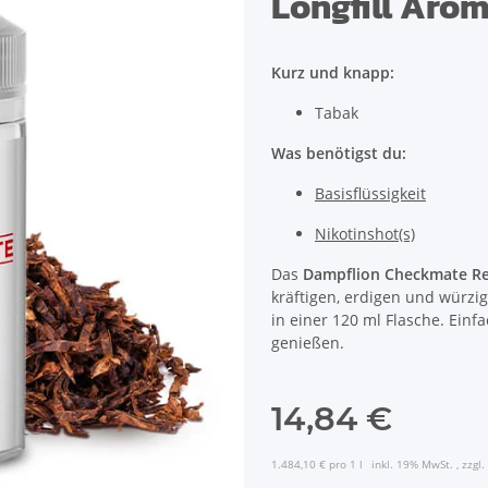
Longfill Aro
Kurz und knapp:
Tabak
Was benötigst du:
Basisflüssigkeit
Nikotinshot(s)
Das
Dampflion Checkmate Re
kräftigen, erdigen und würz
in einer 120 ml Flasche. Einf
genießen.
14,84 €
1.484,10 € pro 1 l
inkl. 19% MwSt. , zzgl.