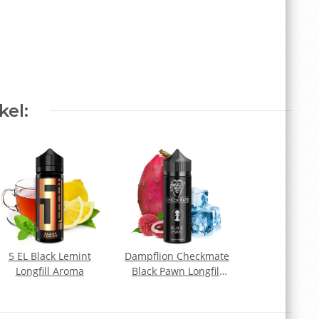
kel:
5 EL Black Lemint
Dampflion Checkmate
Longfill Aroma
Black Pawn Longfill
Aroma