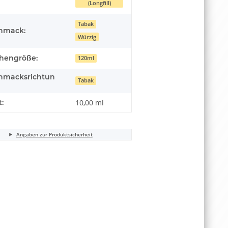
(Longfill)
Tabak
hmack:
Würzig
chengröße:
120ml
hmacksrichtun
Tabak
t:
10,00 ml
Angaben zur Produktsicherheit