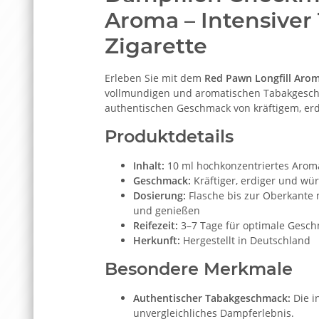
Aroma – Intensiver 
Zigarette
Erleben Sie mit dem
Red Pawn Longfill Aro
vollmundigen und aromatischen Tabakgeschma
authentischen Geschmack von kräftigem, er
Produktdetails
Inhalt:
10 ml hochkonzentriertes Aroma
Geschmack:
Kräftiger, erdiger und wü
Dosierung:
Flasche bis zur Oberkante m
und genießen
Reifezeit:
3–7 Tage für optimale Gesch
Herkunft:
Hergestellt in Deutschland
Besondere Merkmale
Authentischer Tabakgeschmack:
Die i
unvergleichliches Dampferlebnis.