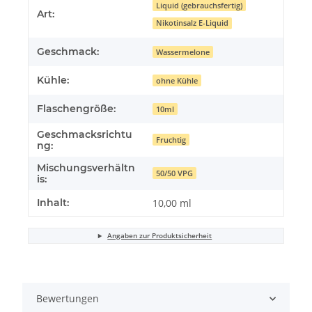
Liquid (gebrauchsfertig)
Art:
Nikotinsalz E-Liquid
Geschmack:
Wassermelone
Kühle:
ohne Kühle
Flaschengröße:
10ml
Geschmacksrichtu
Fruchtig
ng:
Mischungsverhältn
50/50 VPG
is:
Inhalt:
10,00 ml
Angaben zur Produktsicherheit
Bewertungen