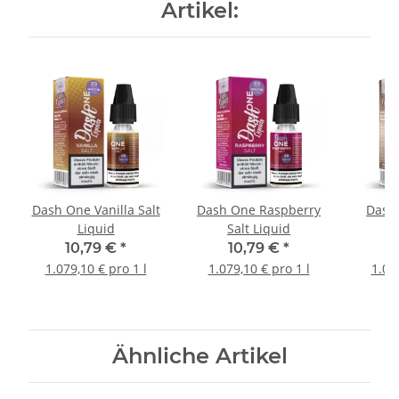
Artikel:
Dash One Vanilla Salt
Dash One Raspberry
Dash
Liquid
Salt Liquid
S
10,79 €
*
10,79 €
*
1
1.079,10 € pro 1 l
1.079,10 € pro 1 l
1.07
Ähnliche Artikel