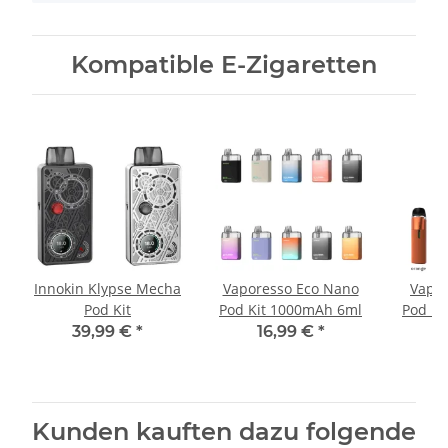
Kompatible E-Zigaretten
Innokin Klypse Mecha
Vaporesso Eco Nano
Vapor
Pod Kit
Pod Kit 1000mAh 6ml
Pod Ki
39,99 €
*
16,99 €
*
2
Kunden kauften dazu folgende