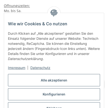
Öffnungszeiten:
Mo. bis Sa.
10:00 - 19:00Uhr
Wie wir Cookies & Co nutzen
VAPERZ Vellmar
Lange Wender 7
Durch Klicken auf „Alle akzeptieren“ gestatten Sie den
34246 Vellmar
Einsatz folgender Dienste auf unserer Website: Technisch
Zu Google Maps
notwendig, ReCaptcha. Sie können die Einstellung
jederzeit ändern (Fingerabdruck-Icon links unten). Weitere
Tel.: 0561 9885 9996
Details finden Sie unter
Konfigurieren
und in unserer
Datenschutzerklärung
.
Öffnungszeiten:
Mo. bis Sa.
Impressum
|
Datenschutz
10:00 - 19:00Uhr
Alle akzeptieren
Konfigurieren
Vertrag widerrufen