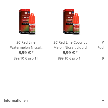
SC Red Line
SC Red Line Coconut
Wan
Watermelon Nicsalt
Melon Nicsalt Liquid
Puddin
Liquid
Over
8,99 €
*
8,99 €
*
899,10 € pro 1 l
899,10 € pro 1 l
989,
Informationen