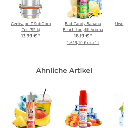
Geekvape Z SubOhm
Bad Candy Banana
Uwell 
Coil (5Stk)
Beach Longfill Aroma
13,99 €
*
16,19 €
*
1.619,10 € pro 1 l
Ähnliche Artikel