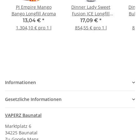
PJ Empire Mango
Dinner Lady Sweet
Dinne
Bango Longfill Aroma
Fusion ICE Longfill
Bubbl
Aroma
13,04 €
*
17,09 €
*
1.304,10 € pro 1 l
854,55 € pro 1 l
854,
Informationen
Gesetzliche Informationen
VAPERZ Baunatal
Marktplatz 6
34225 Baunatal
Zu Google Maps