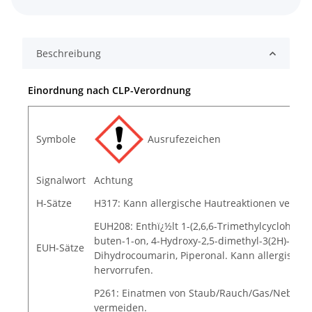
Beschreibung
Einordnung nach CLP-Verordnung
Symbole
Ausrufezeichen
Signalwort
Achtung
H-Sätze
H317: Kann allergische Hautreaktionen verurs
EUH208: Enthï¿½lt 1-(2,6,6-Trimethylcyclohexa-1
buten-1-on, 4-Hydroxy-2,5-dimethyl-3(2H)-fura
EUH-Sätze
Dihydrocoumarin, Piperonal. Kann allergische
hervorrufen.
P261: Einatmen von Staub/Rauch/Gas/Nebel/D
vermeiden.