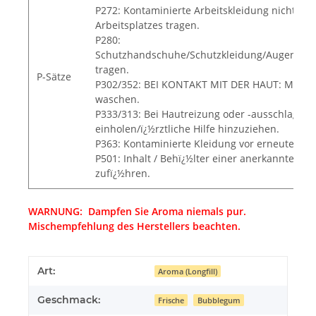
P272: Kontaminierte Arbeitskleidung nicht au
Arbeitsplatzes tragen.
P280:
Schutzhandschuhe/Schutzkleidung/Augenschu
tragen.
P-Sätze
P302/352: BEI KONTAKT MIT DER HAUT: Mit vie
waschen.
P333/313: Bei Hautreizung oder -ausschlag: ï¿
einholen/ï¿½rztliche Hilfe hinzuziehen.
P363: Kontaminierte Kleidung vor erneutem T
P501: Inhalt / Behï¿½lter einer anerkannten A
zufï¿½hren.
WARNUNG: Dampfen Sie Aroma niemals pur.
Mischempfehlung des Herstellers beachten.
Art:
Aroma (Longfill)
Geschmack:
Frische
Bubblegum