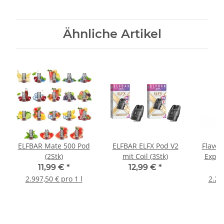
Ähnliche Artikel
ELFBAR Mate 500 Pod
ELFBAR ELFX Pod V2
Flavor
(2Stk)
mit Coil (3Stk)
Expod
11,99 €
*
12,99 €
*
2.997,50 € pro 1 l
2.24