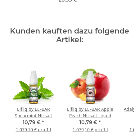
Kunden kauften dazu folgende
Artikel:
Elfliq by ELFBAR
Elfliq by ELFBAR Apple
Adalya 
Spearmint Nicsalt
Peach Nicsalt Liquid
L
Liquid
10,79 €
*
10,79 €
*
1
1.079,10 € pro 1 l
1.079,10 € pro 1 l
1.03