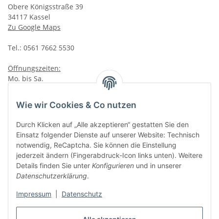
Obere Königsstraße 39
34117 Kassel
Zu Google Maps
Tel.: 0561 7662 5530
Öffnungszeiten:
Mo. bis Sa.
10:00 - 19:00Uhr
Wie wir Cookies & Co nutzen
VAPERZ Vellmar
Lange Wender 7
Durch Klicken auf „Alle akzeptieren“ gestatten Sie den
34246 Vellmar
Einsatz folgender Dienste auf unserer Website: Technisch
Zu Google Maps
notwendig, ReCaptcha. Sie können die Einstellung
jederzeit ändern (Fingerabdruck-Icon links unten). Weitere
Tel.: 0561 9885 9996
Details finden Sie unter
Konfigurieren
und in unserer
Datenschutzerklärung
.
Öffnungszeiten:
Mo. bis Sa.
Impressum
|
Datenschutz
10:00 - 19:00Uhr