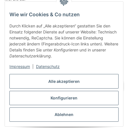
10:00 - 19:00Uhr
Wie wir Cookies & Co nutzen
VAPERZ Vellmar
Lange Wender 7
Durch Klicken auf „Alle akzeptieren“ gestatten Sie den
34246 Vellmar
Einsatz folgender Dienste auf unserer Website: Technisch
Zu Google Maps
notwendig, ReCaptcha. Sie können die Einstellung
jederzeit ändern (Fingerabdruck-Icon links unten). Weitere
Tel.: 0561 9885 9996
Details finden Sie unter
Konfigurieren
und in unserer
Datenschutzerklärung
.
Öffnungszeiten:
Mo. bis Sa.
Impressum
|
Datenschutz
10:00 - 19:00Uhr
Alle akzeptieren
Konfigurieren
Vertrag widerrufen
Ablehnen
* Alle Preise inkl. gesetzlicher USt., zzgl.
Versand