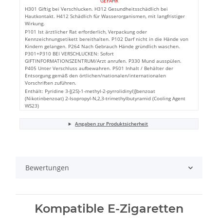
GEFAHR
H301 Giftig bei Verschlucken. H312 Gesundheitsschädlich bei
Hautkontakt. H412 Schädlich für Wasserorganismen, mit langfristiger
Wirkung.
P101 Ist ärztlicher Rat erforderlich, Verpackung oder
Kennzeichnungsetikett bereithalten. P102 Darf nicht in die Hände von
Kindern gelangen. P264 Nach Gebrauch Hände gründlich waschen.
P301+P310 BEI VERSCHLUCKEN: Sofort
GIFTINFORMATIONSZENTRUM/Arzt anrufen. P330 Mund ausspülen.
P405 Unter Verschluss aufbewahren. P501 Inhalt / Behälter der
Entsorgung gemäß den örtlichen/nationalen/internationalen
Vorschriften zuführen.
Enthält: Pyridine 3-[(2S)-1-methyl-2-pyrrolidinyl)]benzoat
(Nikotinbenzoat) 2-Isopropyl-N,2,3-trimethylbutyramid (Cooling Agent
WS23)
Angaben zur Produktsicherheit
Bewertungen
Kompatible E-Zigaretten