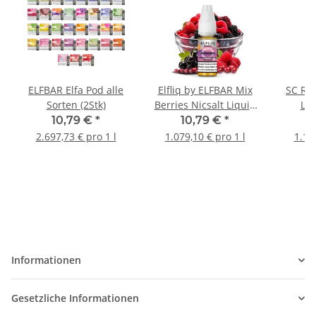
ELFBAR Elfa Pod alle
Elfliq by ELFBAR Mix
SC Re
Sorten (2Stk)
Berries Nicsalt Liquid
Lon
10ml
10,79 €
*
10,79 €
*
2.697,73 € pro 1 l
1.079,10 € pro 1 l
1.16
Informationen
Gesetzliche Informationen