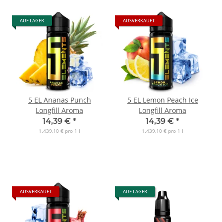
AUF LAGER
AUSVERKAUFT
5 EL Ananas Punch
5 EL Lemon Peach Ice
Longfill Aroma
Longfill Aroma
14,39 €
*
14,39 €
*
1.439,10 € pro 1 l
1.439,10 € pro 1 l
AUSVERKAUFT
AUF LAGER