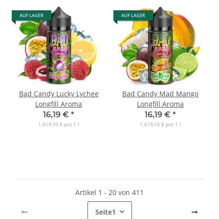
AUF LAGER
AUF LAGER
Bad Candy Lucky Lychee
Bad Candy Mad Mango
Longfill Aroma
Longfill Aroma
16,19 €
*
16,19 €
*
1.619,10 € pro 1 l
1.619,10 € pro 1 l
Artikel 1 - 20 von 411
Seite
1