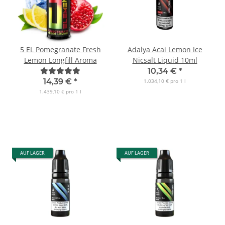
5 EL Pomegranate Fresh
Adalya Acai Lemon Ice
Lemon Longfill Aroma
Nicsalt Liquid 10ml
10,34 €
*
14,39 €
*
1.034,10 € pro 1 l
1.439,10 € pro 1 l
AUF LAGER
AUF LAGER