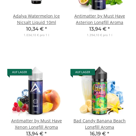
Adalya Watermelon Ice
Antimatter by Must Have
Nicsalt Liquid 10ml
Asterion Longfill Aroma
10,34 €
*
13,94 €
*
1.034,10 € pro 1 l
1.394,10 € pro 1 l
AUF LAGER
AUF LAGER
Antimatter by Must Have
Bad Candy Banana Beach
Xenon Longfill Aroma
Longfill Aroma
13,94 €
*
16,19 €
*