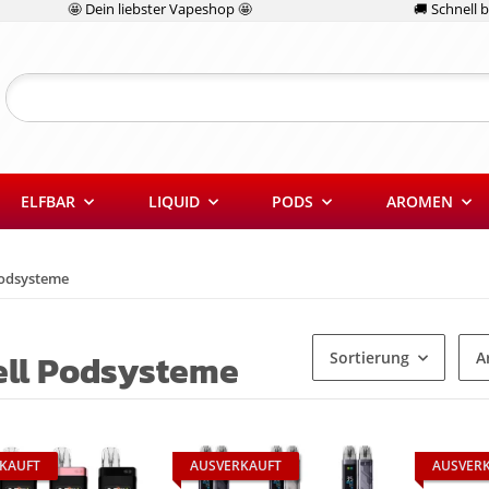
🤩 Dein liebster Vapeshop 🤩
🚚 Schnell be
ELFBAR
LIQUID
PODS
AROMEN
odsysteme
ll Podsysteme
Sortierung
A
KAUFT
AUSVERKAUFT
AUSVER