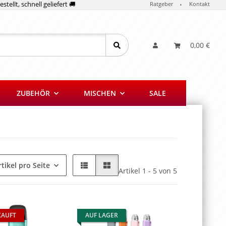
stellt, schnell geliefert 🚚
Ratgeber
Kontakt
0,00 €
ZUBEHÖR
MISCHEN
SALE
rtikel pro Seite
Artikel 1 - 5 von 5
KAUFT
AUF LAGER