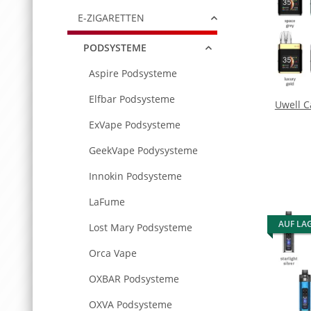
E-ZIGARETTEN
PODSYSTEME
Aspire Podsysteme
Elfbar Podsysteme
Uwell C
ExVape Podsysteme
GeekVape Podysysteme
Innokin Podsysteme
LaFume
AUF LA
Lost Mary Podsysteme
Orca Vape
OXBAR Podsysteme
OXVA Podsysteme