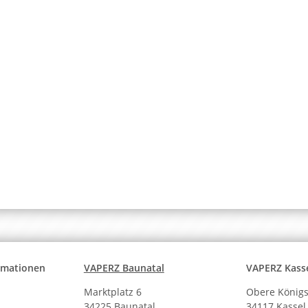
ormationen
VAPERZ Baunatal
VAPERZ Kass
Marktplatz 6
Obere Königs
34225 Baunatal
34117 Kassel