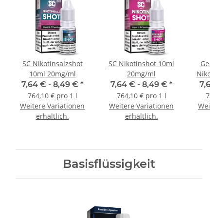
SC Nikotinsalzshot
SC Nikotinshot 10ml
Germ
10ml 20mg/ml
20mg/ml
Nikoti
7,64 € -
8,49 €
*
7,64 € -
8,49 €
*
7,64
764,10 € pro 1 l
764,10 € pro 1 l
764,
Weitere Variationen
Weitere Variationen
Weite
erhältlich.
erhältlich.
e
Basisflüssigkeit