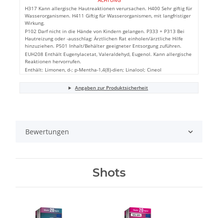
ACHTUNG
H317 Kann allergische Hautreaktionen verursachen. H400 Sehr giftig für
Wasserorganismen. H411 Giftig für Wasserorganismen, mit langfristiger
Wirkung.
P102 Darf nicht in die Hände von Kindern gelangen. P333 + P313 Bei
Hautreizung oder -ausschlag: Ärztlichen Rat einholen/ärztliche Hilfe
hinzuziehen. P501 Inhalt/Behälter geeigneter Entsorgung zuführen.
EUH208 Enthält Eugenylacetat, Valeraldehyd, Eugenol. Kann allergische
Reaktionen hervorrufen.
Enthält: Limonen, d-; p-Mentha-1,4(8)-dien; Linalool; Cineol
Angaben zur Produktsicherheit
Bewertungen
Shots