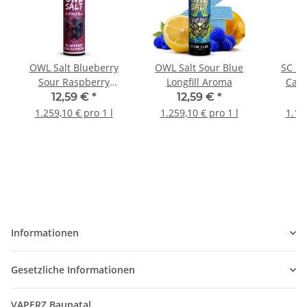
OWL Salt Blueberry
OWL Salt Sour Blue
SC Re
Sour Raspberry
Longfill Aroma
Cass
Longfill Aroma
12,59 €
*
12,59 €
*
1.259,10 € pro 1 l
1.259,10 € pro 1 l
1.16
Informationen
Gesetzliche Informationen
VAPERZ Baunatal