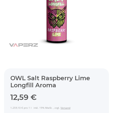
OWL Salt Raspberry Lime
Longfill Aroma
12,59 €
1.259,10 € pro 1 l
inkl. 19% MwSt. , zzgl.
Versand