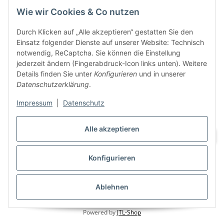
VAPERZ Vellmar
Wie wir Cookies & Co nutzen
Lange Wender 7
Durch Klicken auf „Alle akzeptieren“ gestatten Sie den
34246 Vellmar
Einsatz folgender Dienste auf unserer Website: Technisch
Zu Google Maps
notwendig, ReCaptcha. Sie können die Einstellung
jederzeit ändern (Fingerabdruck-Icon links unten). Weitere
Tel.: 0561 9885 9996
Details finden Sie unter
Konfigurieren
und in unserer
Datenschutzerklärung
.
Öffnungszeiten:
Mo. bis Sa.
Impressum
|
Datenschutz
10:00 - 19:00Uhr
Alle akzeptieren
Konfigurieren
Vertrag widerrufen
Ablehnen
* Alle Preise inkl. gesetzlicher USt., zzgl.
Versand
Powered by
JTL-Shop