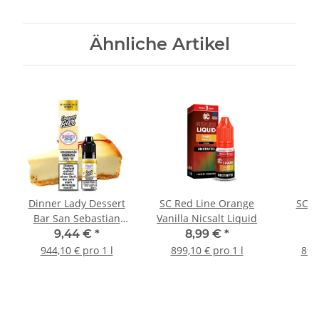
Ähnliche Artikel
Dinner Lady Dessert
SC Red Line Orange
SC Va
Bar San Sebastian
Vanilla Nicsalt Liquid
Cheesecake Nicsalt
9,44 €
*
8,99 €
*
Liquid
944,10 € pro 1 l
899,10 € pro 1 l
899,