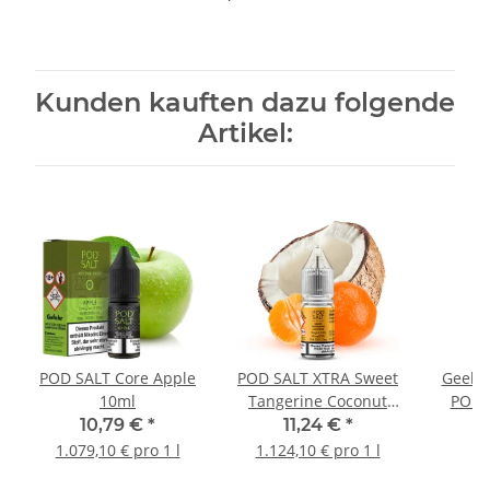
Kunden kauften dazu folgende
Artikel:
POD SALT Core Apple
POD SALT XTRA Sweet
GeekV
10ml
Tangerine Coconut
POD m
10ml
10,79 €
*
11,24 €
*
1.079,10 € pro 1 l
1.124,10 € pro 1 l