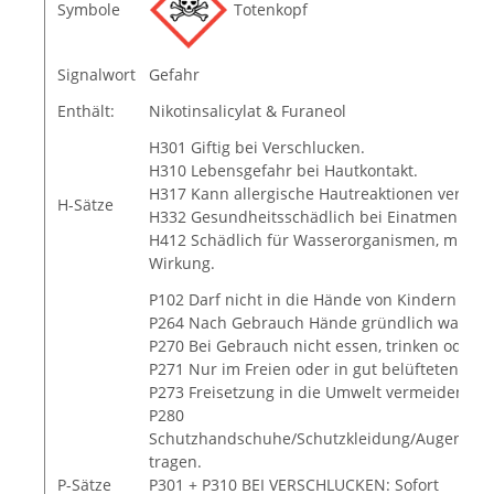
Symbole
Totenkopf
Signalwort
Gefahr
Enthält:
Nikotinsalicylat & Furaneol
H301 Giftig bei Verschlucken.
H310 Lebensgefahr bei Hautkontakt.
H317 Kann allergische Hautreaktionen verurs
H-Sätze
H332 Gesundheitsschädlich bei Einatmen.
H412 Schädlich für Wasserorganismen, mit lang
Wirkung.
P102 Darf nicht in die Hände von Kindern gel
P264 Nach Gebrauch Hände gründlich wasche
P270 Bei Gebrauch nicht essen, trinken oder 
P271 Nur im Freien oder in gut belüfteten R
P273 Freisetzung in die Umwelt vermeiden.
P280
Schutzhandschuhe/Schutzkleidung/Augenschu
tragen.
P-Sätze
P301 + P310 BEI VERSCHLUCKEN: Sofort