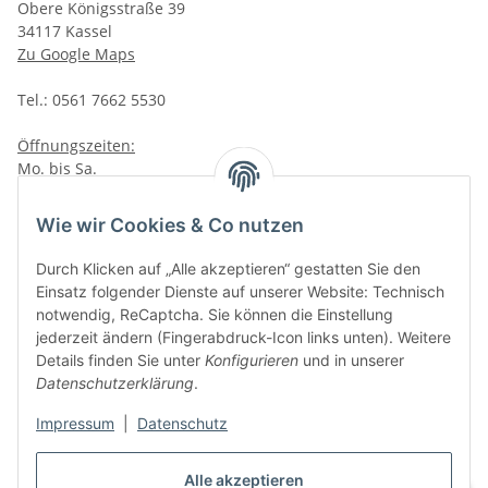
Obere Königsstraße 39
34117 Kassel
Zu Google Maps
Tel.: 0561 7662 5530
Öffnungszeiten:
Mo. bis Sa.
10:00 - 19:00Uhr
Wie wir Cookies & Co nutzen
VAPERZ Vellmar
Lange Wender 7
Durch Klicken auf „Alle akzeptieren“ gestatten Sie den
34246 Vellmar
Einsatz folgender Dienste auf unserer Website: Technisch
Zu Google Maps
notwendig, ReCaptcha. Sie können die Einstellung
jederzeit ändern (Fingerabdruck-Icon links unten). Weitere
Tel.: 0561 9885 9996
Details finden Sie unter
Konfigurieren
und in unserer
Datenschutzerklärung
.
Öffnungszeiten:
Impressum
|
Datenschutz
Mo. bis Sa.
10:00 - 19:00Uhr
Alle akzeptieren