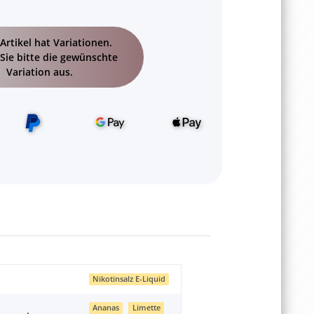
Artikel hat Variationen.
Sie bitte die gewünschte
Variation aus.
Nikotinsalz E-Liquid
Ananas
Limette