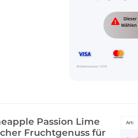
x
Dieser 
Wählen 
Artikelnummer:
14394
eapple Passion Lime
Art:
scher Fruchtgenuss für