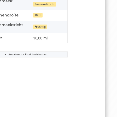
hmack:
Passionsfrucht
chengröße:
10ml
hmacksricht
Fruchtig
t:
10,00 ml
Angaben zur Produktsicherheit