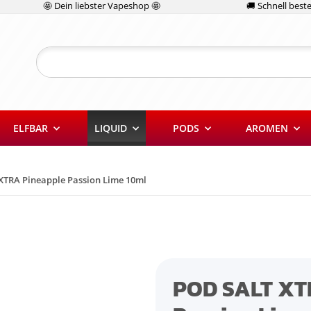
🤩 Dein liebster Vapeshop 🤩
🚚 Schnell bestel
ELFBAR
LIQUID
PODS
AROMEN
XTRA Pineapple Passion Lime 10ml
POD SALT XT