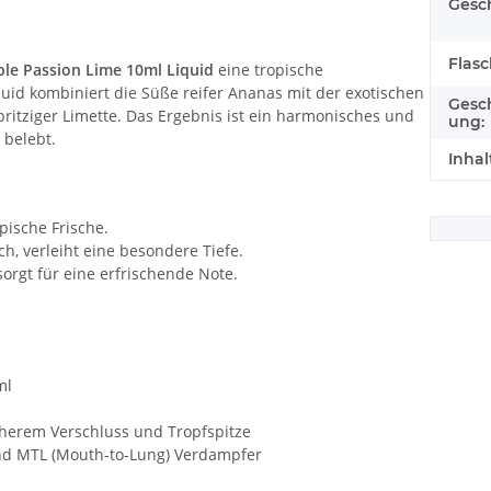
Gesc
Flas
le Passion Lime 10ml Liquid
eine tropische
uid kombiniert die Süße reifer Ananas mit der exotischen
Gesc
itziger Limette. Das Ergebnis ist ein harmonisches und
ung:
 belebt.
Inhal
pische Frische.
h, verleiht eine besondere Tiefe.
sorgt für eine erfrischende Note.
ml
cherem Verschluss und Tropfspitze
nd MTL (Mouth-to-Lung) Verdampfer