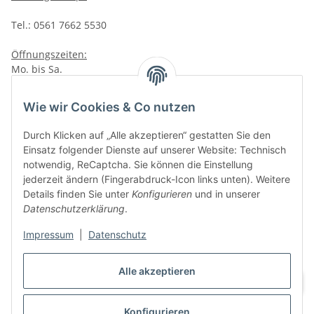
Tel.: 0561 7662 5530
Öffnungszeiten:
Mo. bis Sa.
10:00 - 19:00Uhr
Wie wir Cookies & Co nutzen
VAPERZ Vellmar
Lange Wender 7
Durch Klicken auf „Alle akzeptieren“ gestatten Sie den
34246 Vellmar
Einsatz folgender Dienste auf unserer Website: Technisch
Zu Google Maps
notwendig, ReCaptcha. Sie können die Einstellung
jederzeit ändern (Fingerabdruck-Icon links unten). Weitere
Tel.: 0561 9885 9996
Details finden Sie unter
Konfigurieren
und in unserer
Datenschutzerklärung
.
Öffnungszeiten:
Mo. bis Sa.
Impressum
|
Datenschutz
10:00 - 19:00Uhr
Alle akzeptieren
Konfigurieren