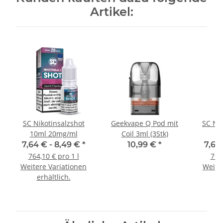
Artikel:
SC Nikotinsalzshot
Geekvape Q Pod mit
SC Ni
10ml 20mg/ml
Coil 3ml (3Stk)
7,64 € -
8,49 €
*
10,99 €
*
7,64
764,10 € pro 1 l
764,
Weitere Variationen
Weite
erhältlich.
e