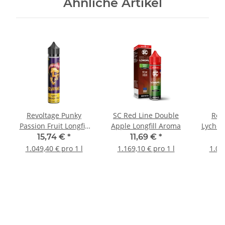
Ähnliche Artikel
Revoltage Punky
SC Red Line Double
Rev
Passion Fruit Longfill
Apple Longfill Aroma
Lychee
Aroma
15,74 €
*
11,69 €
*
1.049,40 € pro 1 l
1.169,10 € pro 1 l
1.04