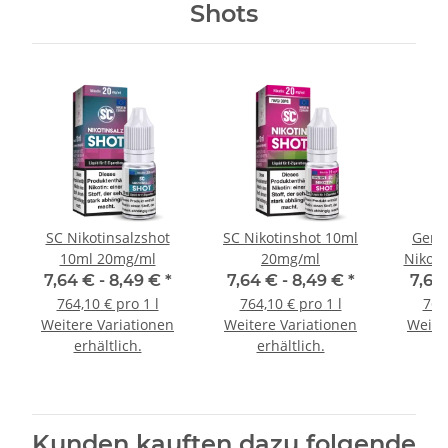
Shots
SC Nikotinsalzshot
SC Nikotinshot 10ml
Germ
10ml 20mg/ml
20mg/ml
Nikoti
7,64 € -
8,49 €
*
7,64 € -
8,49 €
*
7,64
764,10 € pro 1 l
764,10 € pro 1 l
764,
Weitere Variationen
Weitere Variationen
Weite
erhältlich.
erhältlich.
e
Kunden kauften dazu folgende