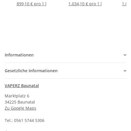
899,10 € pro 1 l
1.034,10 € pro 1 l
1.07
Informationen
Gesetzliche Informationen
VAPERZ Baunatal
Marktplatz 6
34225 Baunatal
Zu Google Maps
Tel.: 0561 5744 5306