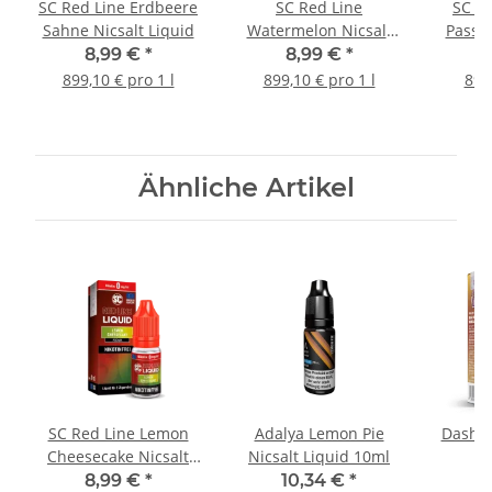
SC Red Line Erdbeere
SC Red Line
SC R
Sahne Nicsalt Liquid
Watermelon Nicsalt
Passio
Liquid
8,99 €
*
8,99 €
*
899,10 € pro 1 l
899,10 € pro 1 l
899,
Ähnliche Artikel
SC Red Line Lemon
Adalya Lemon Pie
Dash O
Cheesecake Nicsalt
Nicsalt Liquid 10ml
Liquid
8,99 €
*
10,34 €
*
1