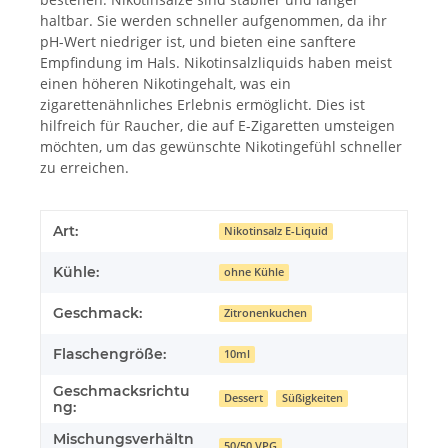
haltbar. Sie werden schneller aufgenommen, da ihr
pH-Wert niedriger ist, und bieten eine sanftere
Empfindung im Hals. Nikotinsalzliquids haben meist
einen höheren Nikotingehalt, was ein
zigarettenähnliches Erlebnis ermöglicht. Dies ist
hilfreich für Raucher, die auf E-Zigaretten umsteigen
möchten, um das gewünschte Nikotingefühl schneller
zu erreichen.
Art:
Nikotinsalz E-Liquid
Kühle:
ohne Kühle
Geschmack:
Zitronenkuchen
Flaschengröße:
10ml
Geschmacksrichtu
Dessert
Süßigkeiten
ng:
Mischungsverhältn
50/50 VPG