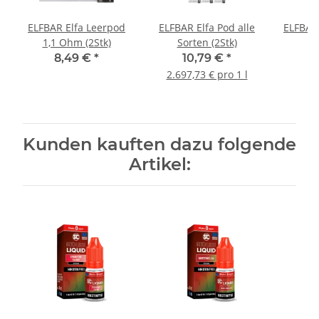
ELFBAR Elfa Leerpod
ELFBAR Elfa Pod alle
ELFBAR
1,1 Ohm (2Stk)
Sorten (2Stk)
8,49 €
*
10,79 €
*
2.697,73 € pro 1 l
Kunden kauften dazu folgende
Artikel: