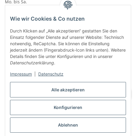
Mo. bis Sa.
10:00 - 19:00Uhr
VAPERZ Vellmar
Wie wir Cookies & Co nutzen
Lange Wender 7
Durch Klicken auf „Alle akzeptieren“ gestatten Sie den
34246 Vellmar
Einsatz folgender Dienste auf unserer Website: Technisch
Zu Google Maps
notwendig, ReCaptcha. Sie können die Einstellung
jederzeit ändern (Fingerabdruck-Icon links unten). Weitere
Tel.: 0561 9885 9996
Details finden Sie unter
Konfigurieren
und in unserer
Datenschutzerklärung
.
Öffnungszeiten:
Mo. bis Sa.
Impressum
|
Datenschutz
10:00 - 19:00Uhr
Alle akzeptieren
Konfigurieren
Vertrag widerrufen
Ablehnen
* Alle Preise inkl. gesetzlicher USt., zzgl.
Versand