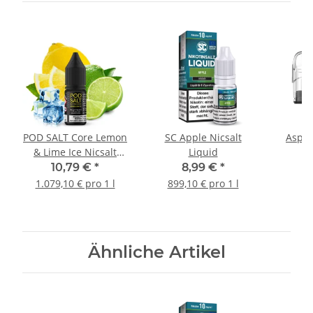
POD SALT Core Lemon
SC Apple Nicsalt
Aspir
& Lime Ice Nicsalt
Liquid
Liquid 10ml
10,79 €
*
8,99 €
*
1.079,10 € pro 1 l
899,10 € pro 1 l
Ähnliche Artikel