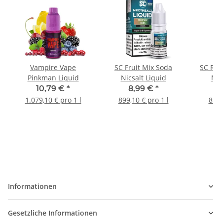
Vampire Vape
SC Fruit Mix Soda
SC Re
Pinkman Liquid
Nicsalt Liquid
Nic
10,79 €
*
8,99 €
*
1.079,10 € pro 1 l
899,10 € pro 1 l
899,
Informationen
Gesetzliche Informationen