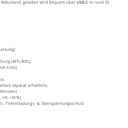
n Akkustand, geladen wird bequem über
USB-C
in rund 35
passung)
rehung (MTL/RDL)
sh-Coils)
uss
weitere separat erhältlich)
 Minuten)
 rot <30 %)
it-, Tiefentladungs- & Überspannungsschutz