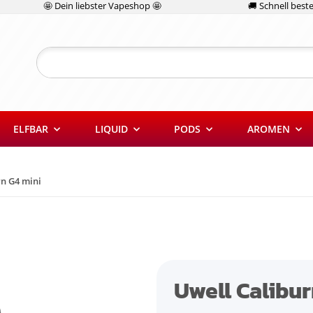
🤩 Dein liebster Vapeshop 🤩
🚚 Schnell bestel
ELFBAR
LIQUID
PODS
AROMEN
rn G4 mini
Uwell Calibur