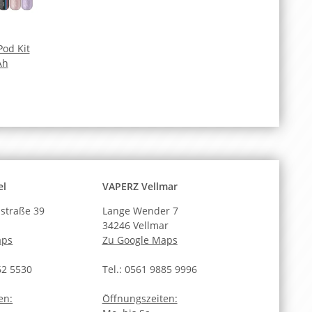
Pod Kit
Ah
el
VAPERZ Vellmar
straße 39
Lange Wender 7
34246 Vellmar
aps
Zu Google Maps
62 5530
Tel.: 0561 9885 9996
en:
Öffnungszeiten: