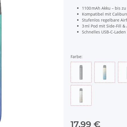
1100 mAh Akku – bis zu
Kompatibel mit Caliburn
Stufenlos regelbare Air
3 ml Pod mit Side-Fill &
Schnelles USB‑C‑Laden 
Farbe:
night black
coast gold
champ gold
17,99 €