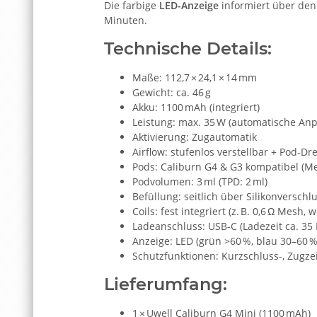
Die farbige
LED-Anzeige
informiert über de
Minuten.
Technische Details:
Maße: 112,7 × 24,1 × 14 mm
Gewicht: ca. 46 g
Akku: 1100 mAh (integriert)
Leistung: max. 35 W (automatische An
Aktivierung: Zugautomatik
Airflow: stufenlos verstellbar + Pod-D
Pods: Caliburn G4 & G3 kompatibel (Me
Podvolumen: 3 ml (TPD: 2 ml)
Befüllung: seitlich über Silikonverschl
Coils: fest integriert (z. B. 0,6 Ω Mesh, 
Ladeanschluss: USB-C (Ladezeit ca. 35
Anzeige: LED (grün >60 %, blau 30–60 %,
Schutzfunktionen: Kurzschluss-, Zugze
Lieferumfang:
1 × Uwell Caliburn G4 Mini (1100 mAh)