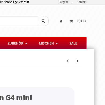
lt, schnell geliefert 🚚
Ratgeber
Kontakt
0,00 €
ZUBEHÖR
MISCHEN
SALE
n G4 mini