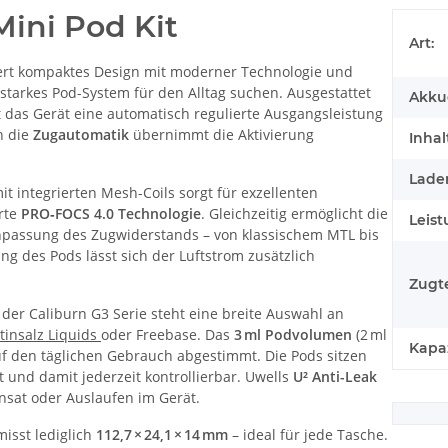
Mini Pod Kit
Art:
rt kompaktes Design mit moderner Technologie und
ngsstarkes Pod-System für den Alltag suchen. Ausgestattet
Akku
t das Gerät eine automatisch regulierte Ausgangsleistung
n die
Zugautomatik
übernimmt die Aktivierung
Inhal
Lade
it integrierten Mesh-Coils sorgt für exzellenten
rte
PRO‑FOCS 4.0 Technologie
. Gleichzeitig ermöglicht die
Leist
npassung des Zugwiderstands – von klassischem MTL bis
ng des Pods lässt sich der Luftstrom zusätzlich
Zugt
der Caliburn G3 Serie steht eine breite Auswahl an
tinsalz Liquids
oder Freebase. Das
3 ml Podvolumen
(2 ml
Kapaz
uf den täglichen Gebrauch abgestimmt. Die Pods sitzen
 und damit jederzeit kontrollierbar. Uwells
U² Anti-Leak
nsat oder Auslaufen im Gerät.
misst lediglich
112,7 × 24,1 × 14 mm
– ideal für jede Tasche.