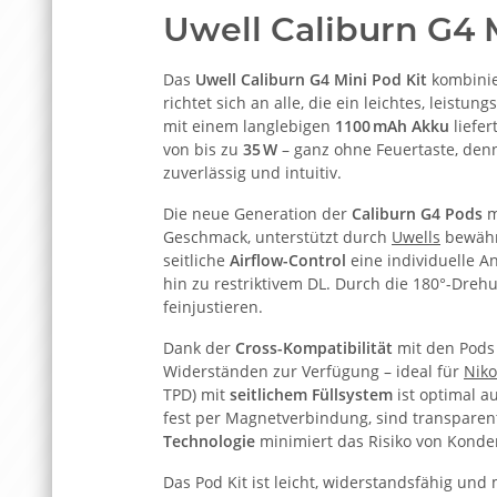
Uwell Caliburn G4 
Das
Uwell Caliburn G4 Mini Pod Kit
kombinie
richtet sich an alle, die ein leichtes, leistu
mit einem langlebigen
1100 mAh Akku
liefer
von bis zu
35 W
– ganz ohne Feuertaste, den
zuverlässig und intuitiv.
Die neue Generation der
Caliburn G4 Pods
m
Geschmack, unterstützt durch
Uwells
bewäh
seitliche
Airflow-Control
eine individuelle A
hin zu restriktivem DL. Durch die 180°-Drehu
feinjustieren.
Dank der
Cross-Kompatibilität
mit den Pods 
Widerständen zur Verfügung – ideal für
Niko
TPD) mit
seitlichem Füllsystem
ist optimal a
fest per Magnetverbindung, sind transparent
Technologie
minimiert das Risiko von Konde
Das Pod Kit ist leicht, widerstandsfähig und 