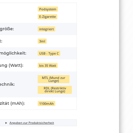
Podsystem
E-Zigarette
größe:
integriert
t:
3ml
möglichkeit:
USB - Type C
ung (Watt):
bis 35 Watt
MTL (Mund zur
Lunge)
echnik:
RDL (Restriktiv
direkt Lunge)
ität (mAh):
1100mAh
Angaben zur Produktsicherheit