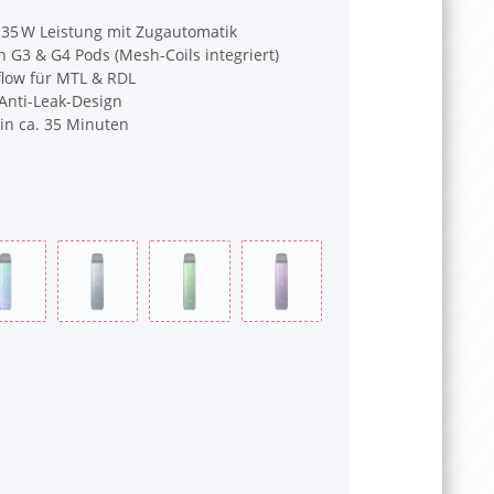
 35 W Leistung mit Zugautomatik
 G3 & G4 Pods (Mesh-Coils integriert)
flow für MTL & RDL
 Anti-Leak-Design
in ca. 35 Minuten
peafowl emerald
dusty indigo
paddy green
phoenix purple