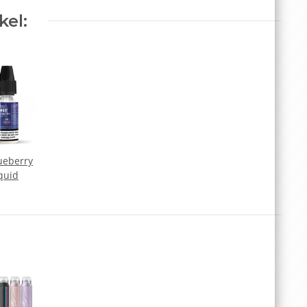
kel:
ueberry
iquid