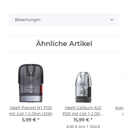
Bewertungen
Ähnliche Artikel
Uwell Popreel N1 POD
Uwell Caliburn A2S
Aspire
mit Coil 1,2 Ohm (2Stk)
POD mit Coil 1,2 Ohm
mit
(4Stk)
5,99 €
*
15,99 €
*
4,00 € pro 1 Stück