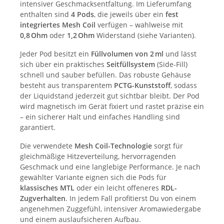
intensiver Geschmacksentfaltung. Im Lieferumfang
enthalten sind
4 Pods
, die jeweils über ein
fest
integriertes Mesh Coil
verfügen – wahlweise mit
0,8 Ohm
oder
1,2 Ohm
Widerstand (siehe Varianten).
Jeder Pod besitzt ein
Füllvolumen von 2 ml
und lässt
sich über ein praktisches
Seitfüllsystem
(Side-Fill)
schnell und sauber befüllen. Das robuste Gehäuse
besteht aus transparentem
PCTG-Kunststoff
, sodass
der Liquidstand jederzeit gut sichtbar bleibt. Der Pod
wird magnetisch im Gerät fixiert und rastet präzise ein
– ein sicherer Halt und einfaches Handling sind
garantiert.
Die verwendete
Mesh Coil-Technologie
sorgt für
gleichmäßige Hitzeverteilung, hervorragenden
Geschmack und eine langlebige Performance. Je nach
gewählter Variante eignen sich die Pods für
klassisches MTL
oder ein leicht offeneres
RDL-
Zugverhalten
. In jedem Fall profitierst Du von einem
angenehmen Zuggefühl, intensiver Aromawiedergabe
und einem auslaufsicheren Aufbau.