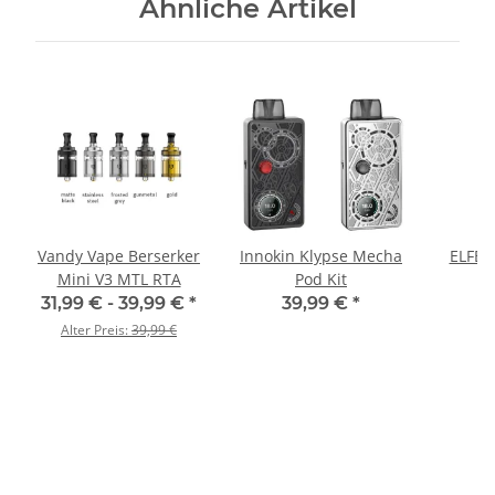
Ähnliche Artikel
Vandy Vape Berserker
Innokin Klypse Mecha
ELFBA
Mini V3 MTL RTA
Pod Kit
2
31,99 € -
39,99 €
*
39,99 €
*
Alter Preis:
39,99 €