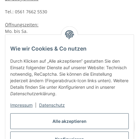
Tel.: 0561 7662 5530
Öffnungszeiten:
Mo. bis Sa.
10:00 - 19:00Uhr
VAPERZ Vellmar
Wie wir Cookies & Co nutzen
Lange Wender 7
Durch Klicken auf „Alle akzeptieren“ gestatten Sie den
34246 Vellmar
Einsatz folgender Dienste auf unserer Website: Technisch
Zu Google Maps
notwendig, ReCaptcha. Sie können die Einstellung
jederzeit ändern (Fingerabdruck-Icon links unten). Weitere
Tel.: 0561 9885 9996
Details finden Sie unter
Konfigurieren
und in unserer
Datenschutzerklärung
.
Öffnungszeiten:
Mo. bis Sa.
Impressum
|
Datenschutz
10:00 - 19:00Uhr
Alle akzeptieren