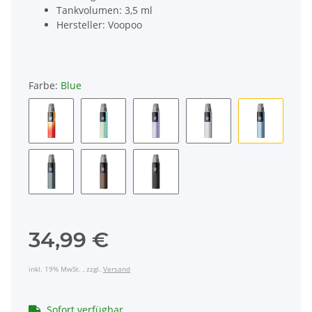
Tankvolumen: 3,5 ml
Hersteller: Voopoo
Farbe:
Blue
Orange
Green
Purple
Silver
Blue
Gray
Brown
Black
34,99 €
inkl. 19% MwSt. , zzgl.
Versand
Sofort verfügbar