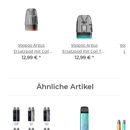
Voopoo Argus
Voopoo Argus
Voop
Ersatzpod mit Coil
Ersatzpod mit Coil Top
Lee
Multi-Ohm 3,5ml
Fill V2 3ml (3Stk)
12,99 €
*
12,99 €
*
(3Stk)
Ähnliche Artikel