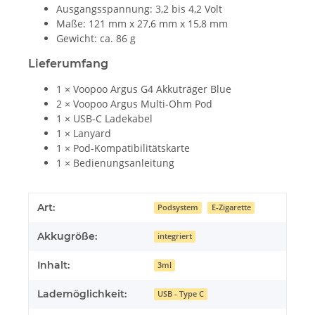
Ausgangsspannung: 3,2 bis 4,2 Volt
Maße: 121 mm x 27,6 mm x 15,8 mm
Gewicht: ca. 86 g
Lieferumfang
1 × Voopoo Argus G4 Akkuträger Blue
2 × Voopoo Argus Multi-Ohm Pod
1 × USB-C Ladekabel
1 × Lanyard
1 × Pod-Kompatibilitätskarte
1 × Bedienungsanleitung
Art:
Podsystem
E-Zigarette
Akkugröße:
integriert
Inhalt:
3ml
Lademöglichkeit:
USB - Type C