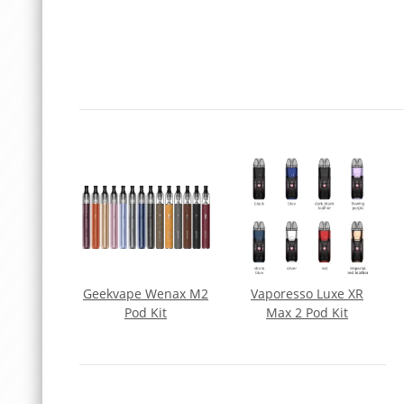
s G3 Pod
Geekvape Wenax M2
Vaporesso Luxe XR
Pod Kit
Max 2 Pod Kit