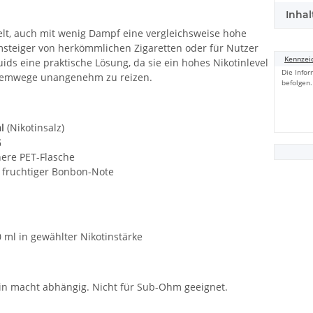
Inhal
elt, auch mit wenig Dampf eine vergleichsweise hohe
steiger von herkömmlichen Zigaretten oder für Nutzer
Kennzei
ids eine praktische Lösung, da sie ein hohes Nikotinlevel
Die Infor
Atemwege unangenehm zu reizen.
befolgen.
l
(Nikotinsalz)
G
here PET-Flasche
 fruchtiger Bonbon-Note
 ml in gewählter Nikotinstärke
in macht abhängig. Nicht für Sub-Ohm geeignet.