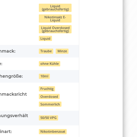
Liquid
(gebrauchsfertig)
Nikotinsalz E-
Liquid
Liquid Overdosed
(gebrauchsfertig)
Liquid
hmack:
Traube
Minze
:
ohne Kühle
chengröße:
10ml
Fruchtig
hmacksricht
Overdosed
Sommerlich
hungsverhält
50/50 VPG
inart:
Nikotinbenzoat