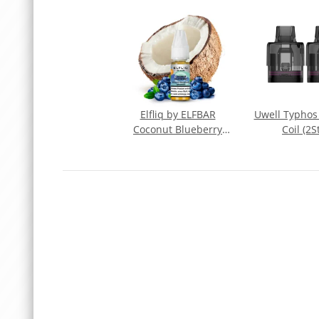
Elfliq by ELFBAR
Uwell Typhos
Coconut Blueberry
Coil (2S
Nicsalt Liquid 10ml