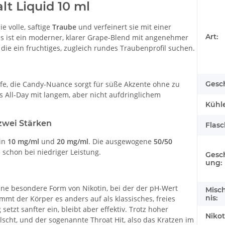
lt Liquid 10 ml
ie volle, saftige
Traube
und verfeinert sie mit einer
Art:
is ist ein moderner, klarer Grape-Blend mit angenehmer
 die ein fruchtiges, zugleich rundes Traubenprofil suchen.
efe, die Candy-Nuance sorgt für süße Akzente ohne zu
Gesc
s All-Day mit langem, aber nicht aufdringlichem
Kühle
 zwei Stärken
Flas
in
10 mg/ml
und
20 mg/ml
. Die ausgewogene
50/50
 schon bei niedriger Leistung.
Gesc
ung:
 eine besondere Form von Nikotin, bei der der pH-Wert
Misc
nis:
t der Körper es anders auf als klassisches, freies
setzt sanfter ein, bleibt aber effektiv. Trotz hoher
Nikot
scht, und der sogenannte Throat Hit, also das Kratzen im