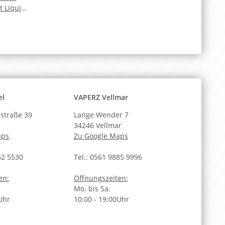
t Liquid
el
VAPERZ Vellmar
straße 39
Lange Wender 7
34246 Vellmar
aps
Zu Google Maps
62 5530
Tel.: 0561 9885 9996
en:
Öffnungszeiten:
Mo. bis Sa.
Uhr
10:00 - 19:00Uhr