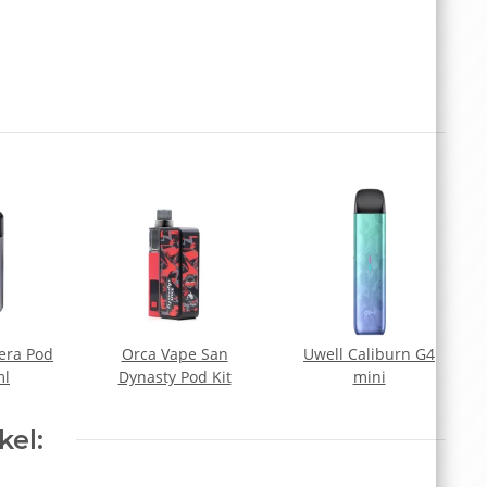
era Pod
Orca Vape San
Uwell Caliburn G4
ml
Dynasty Pod Kit
mini
kel: