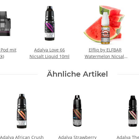
 Pod mit
Adalya Love 66
Elfliq by ELFBAR
tk)
Nicsalt Liquid 10ml
Watermelon Nicsalt
Liquid
Ähnliche Artikel
Adalya African Crush
Adalya Strawberry
Adalya Th