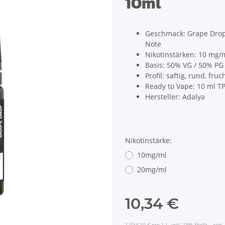
10ml
Geschmack: Grape Drop 
Note
Nikotinstärken: 10 mg/
Basis: 50% VG / 50% PG
Profil: saftig, rund, fru
Ready to Vape: 10 ml T
Hersteller: Adalya
Nikotinstärke:
10mg/ml
20mg/ml
10,34 €
1.034,10 € pro 1 l
inkl. 19% MwSt. , zzgl.