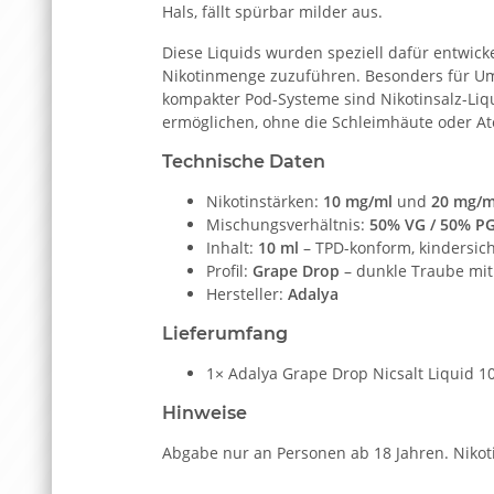
Hals, fällt spürbar milder aus.
Diese Liquids wurden speziell dafür entwick
Nikotinmenge zuzuführen. Besonders für Um
kompakter Pod-Systeme sind Nikotinsalz-Liqu
ermöglichen, ohne die Schleimhäute oder 
Technische Daten
Nikotinstärken:
10 mg/ml
und
20 mg/m
Mischungsverhältnis:
50% VG / 50% P
Inhalt:
10 ml
– TPD-konform, kindersic
Profil:
Grape Drop
– dunkle Traube mit
Hersteller:
Adalya
Lieferumfang
1× Adalya Grape Drop Nicsalt Liquid 10
Hinweise
Abgabe nur an Personen ab 18 Jahren. Nikot