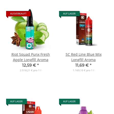
AUSVERKAUFT
AUF LAGER
Riot Squad Punx Fresh
SC Red Line Blue Mix
Apple Longfill Aroma
Longfill Aroma
12,59 €
*
11,69 €
*
2.518,21 € pro 1 l
1.169,10 € pro 1 l
AUF LAGER
AUF LAGER