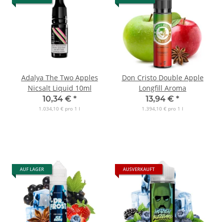
Adalya The Two Apples
Don Cristo Double Apple
Nicsalt Liquid 10ml
Longfill Aroma
10,34 €
*
13,94 €
*
1.034,10 € pro 1 l
1.394,10 € pro 1 l
AUF LAGER
AUSVERKAUFT