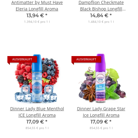
Antimatter by Must Have
Dampflion Checkmate
Eleria Longfill Aroma
Black Bishop Longfill
Aroma
13,94 €
*
14,84 €
*
1.394,10 € pro 1 l
1.484,10 € pro 1 l
AUSVERKAUFT
AUSVERKAUFT
Dinner Lady Blue Menthol
Dinner Lady Grape Star
ICE Longfill Aroma
Ice Longfill Aroma
17,09 €
*
17,09 €
*
854,55 € pro 1 l
854,55 € pro 1 l