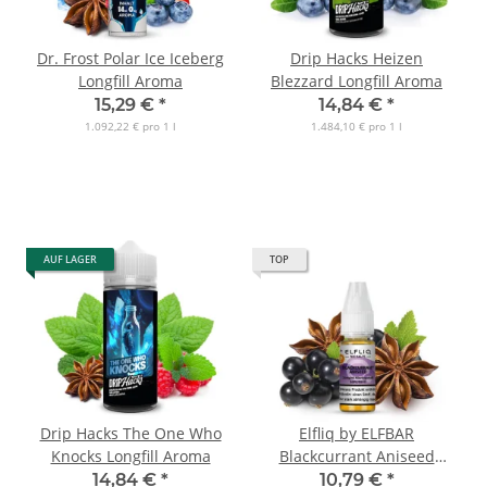
Dr. Frost Polar Ice Iceberg
Drip Hacks Heizen
Longfill Aroma
Blezzard Longfill Aroma
15,29 €
*
14,84 €
*
1.092,22 € pro 1 l
1.484,10 € pro 1 l
AUF LAGER
TOP
Drip Hacks The One Who
Elfliq by ELFBAR
Knocks Longfill Aroma
Blackcurrant Aniseed
Nicsalt Liquid
14,84 €
*
10,79 €
*