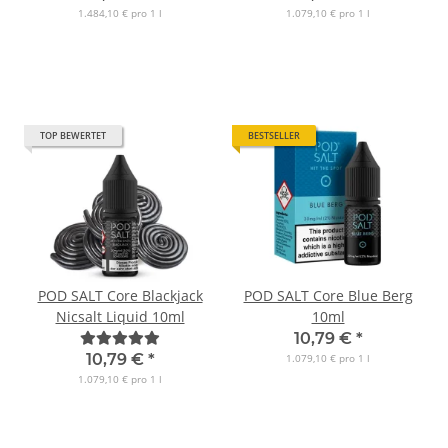
1.484,10 € pro 1 l
1.079,10 € pro 1 l
TOP BEWERTET
BESTSELLER
POD SALT Core Blackjack
POD SALT Core Blue Berg
Nicsalt Liquid 10ml
10ml
10,79 €
*
10,79 €
*
1.079,10 € pro 1 l
1.079,10 € pro 1 l