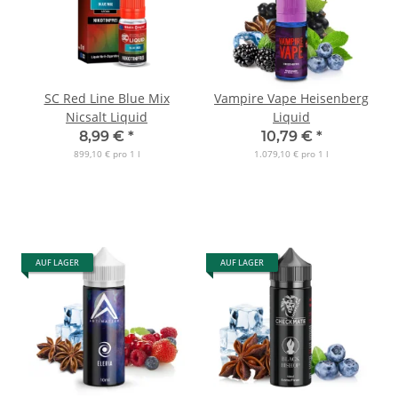
SC Red Line Blue Mix
Vampire Vape Heisenberg
Nicsalt Liquid
Liquid
8,99 €
*
10,79 €
*
899,10 € pro 1 l
1.079,10 € pro 1 l
AUF LAGER
AUF LAGER