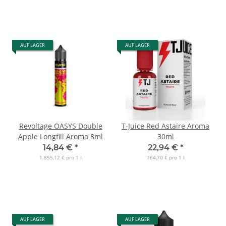
AUF LAGER
AUF LAGER
Revoltage OASYS Double
T-Juice Red Astaire Aroma
Apple Longfill Aroma 8ml
30ml
14,84 €
*
22,94 €
*
1.855,12 € pro 1 l
764,70 € pro 1 l
AUF LAGER
AUF LAGER