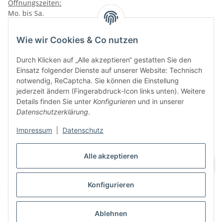
Öffnungszeiten:
Mo. bis Sa.
10:00 - 19:00Uhr
Wie wir Cookies & Co nutzen
VAPERZ Vellmar
Lange Wender 7
Durch Klicken auf „Alle akzeptieren“ gestatten Sie den
34246 Vellmar
Einsatz folgender Dienste auf unserer Website: Technisch
Zu Google Maps
notwendig, ReCaptcha. Sie können die Einstellung
jederzeit ändern (Fingerabdruck-Icon links unten). Weitere
Tel.: 0561 9885 9996
Details finden Sie unter
Konfigurieren
und in unserer
Datenschutzerklärung
.
Öffnungszeiten:
Mo. bis Sa.
Impressum
|
Datenschutz
10:00 - 19:00Uhr
Alle akzeptieren
Konfigurieren
Vertrag widerrufen
Ablehnen