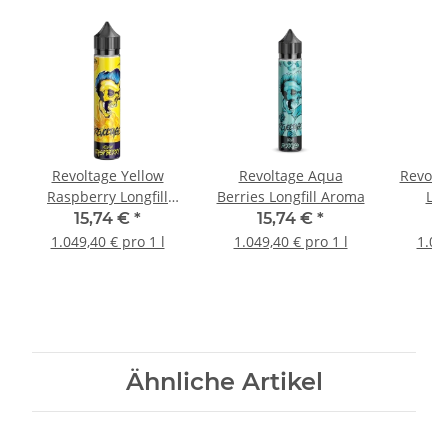
Revoltage Yellow
Revoltage Aqua
Revolt
Raspberry Longfill
Berries Longfill Aroma
Lon
Aroma
15,74 €
*
15,74 €
*
1.049,40 € pro 1 l
1.049,40 € pro 1 l
1.04
Ähnliche Artikel