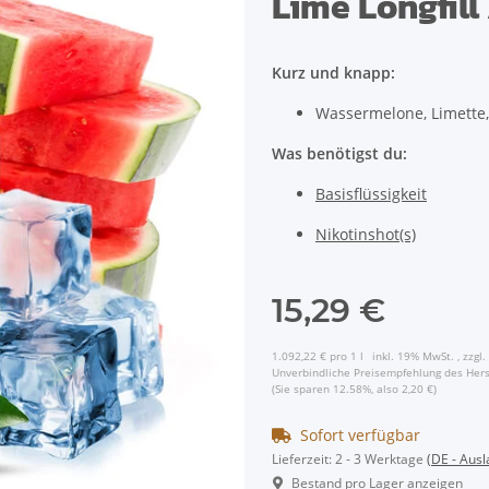
Lime Longfil
Kurz und knapp:
Wassermelone, Limette,
Was benötigst du:
Basisflüssigkeit
Nikotinshot(s)
15,29 €
1.092,22 € pro 1 l
inkl. 19% MwSt. , zzgl.
Unverbindliche Preisempfehlung des Hers
(Sie sparen
12.58%
, also
2,20 €
)
Sofort verfügbar
Lieferzeit:
2 - 3 Werktage
(DE - Aus
Bestand pro Lager anzeigen