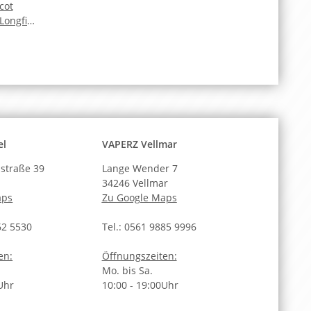
cot
ongfill
a
el
VAPERZ Vellmar
straße 39
Lange Wender 7
34246 Vellmar
aps
Zu Google Maps
62 5530
Tel.: 0561 9885 9996
en:
Öffnungszeiten:
Mo. bis Sa.
Uhr
10:00 - 19:00Uhr