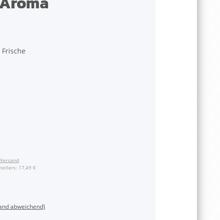
l Aroma
 Frische
Versand
tellers
:
17,49 €
land abweichend)