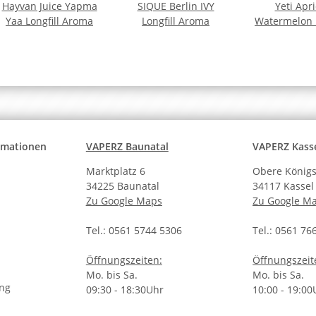
Hayvan Juice Yapma
SIQUE Berlin IVY
Yeti Apri
Yaa Longfill Aroma
Longfill Aroma
Watermelon L
Arom
ormationen
VAPERZ Baunatal
VAPERZ Kass
Marktplatz 6
Obere Königs
34225 Baunatal
34117 Kassel
Zu Google Maps
Zu Google M
Tel.: 0561 5744 5306
Tel.: 0561 76
Öffnungszeiten:
Öffnungszeit
Mo. bis Sa.
Mo. bis Sa.
ung
09:30 - 18:30Uhr
10:00 - 19:00