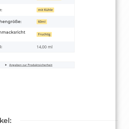
:
mit Kühle
chengröße:
60ml
hmacksricht
Fruchtig
t:
14,00 ml
Angaben zur Produktsicherheit
kel: