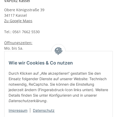
VAPERZ Kassel
Obere Königsstraße 39
34117 Kassel
Zu Google Maps
Tel.: 0561 7662 5530
Öffnungszeiten:
Mo. bis Sa.
10:00 - 19:00Uhr
VAPERZ Vellmar
Wie wir Cookies & Co nutzen
Lange Wender 7
Durch Klicken auf „Alle akzeptieren“ gestatten Sie den
34246 Vellmar
Einsatz folgender Dienste auf unserer Website: Technisch
Zu Google Maps
notwendig, ReCaptcha. Sie können die Einstellung
jederzeit ändern (Fingerabdruck-Icon links unten). Weitere
Tel.: 0561 9885 9996
Details finden Sie unter
Konfigurieren
und in unserer
Datenschutzerklärung
.
Öffnungszeiten:
Mo. bis Sa.
Impressum
|
Datenschutz
10:00 - 19:00Uhr