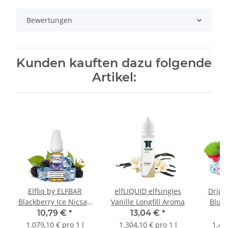
Bewertungen
Kunden kauften dazu folgende
Artikel:
Elfliq by ELFBAR
elfLIQUID elfsingles
Drip 
Blackberry Ice Nicsalt
Vanille Longfill Aroma
Blue 
Liquid 10ml
10,79 €
*
13,04 €
*
1
1.079,10 € pro 1 l
1.304,10 € pro 1 l
1.48