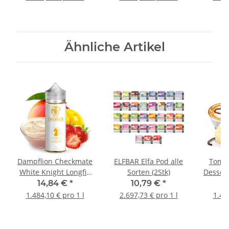
Ähnliche Artikel
Dampflion Checkmate
ELFBAR Elfa Pod alle
Tom K
White Knight Longfill
Sorten (2Stk)
Dessert
Aroma
14,84 €
*
10,79 €
*
1
1.484,10 € pro 1 l
2.697,73 € pro 1 l
1.48