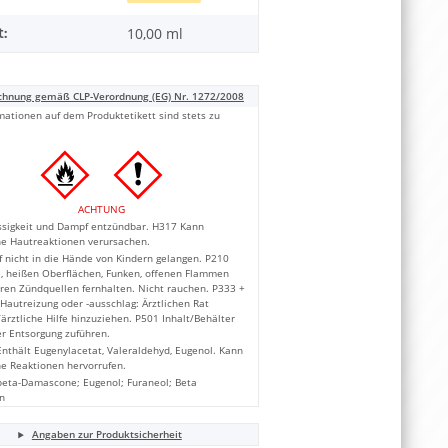
t:
10,00 ml
chnung gemäß CLP-Verordnung (EG) Nr. 1272/2008
mationen auf dem Produktetikett sind stets zu
ACHTUNG
ssigkeit und Dampf entzündbar. H317 Kann
he Hautreaktionen verursachen.
 nicht in die Hände von Kindern gelangen. P210
e, heißen Oberflächen, Funken, offenen Flammen
ren Zündquellen fernhalten. Nicht rauchen. P333 +
Hautreizung oder -ausschlag: Ärztlichen Rat
ärztliche Hilfe hinzuziehen. P501 Inhalt/Behälter
r Entsorgung zuführen.
nthält Eugenylacetat, Valeraldehyd, Eugenol. Kann
he Reaktionen hervorrufen.
 beta-Damascone; Eugenol; Furaneol; Beta
n
Angaben zur Produktsicherheit