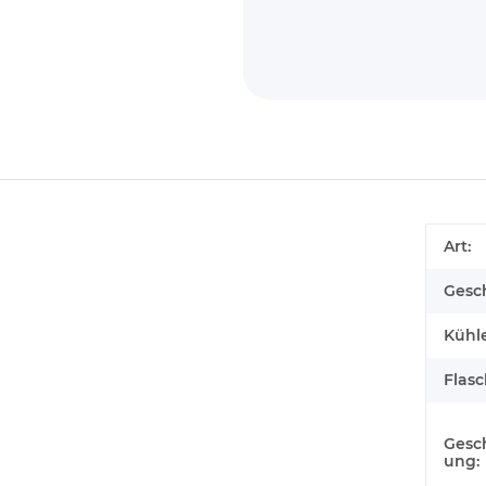
Art:
Gesc
Kühle
Flas
Gesc
ung: