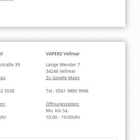
a
el
VAPERZ Vellmar
straße 39
Lange Wender 7
34246 Vellmar
aps
Zu Google Maps
62 5530
Tel.: 0561 9885 9996
en:
Öffnungszeiten:
Mo. bis Sa.
Uhr
10:00 - 19:00Uhr