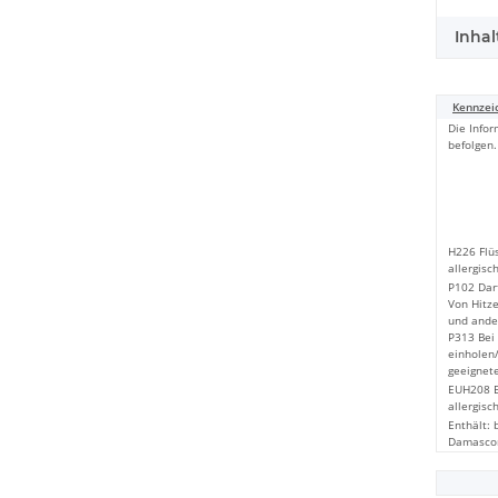
Inhal
Kennzei
Die Infor
befolgen.
H226 Flü
allergisc
P102 Darf
Von Hitz
und ande
P313 Bei 
einholen/
geeignete
EUH208 E
allergisc
Enthält:
Damasco