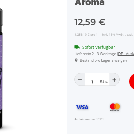
Aroma
12,59 €
1.259,10 € pro 1 l
inkl. 19% MwSt. , zzgl.
Sofort verfügbar
Lieferzeit:
2 - 3 Werktage
(DE - Aus
Bestand pro Lager anzeigen
Stk.
Artikelnummer:
15341