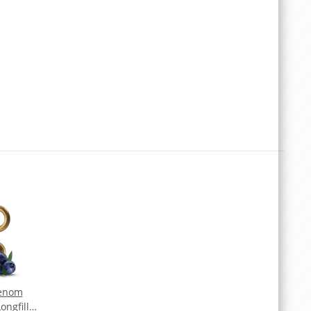
Venom
ongfill