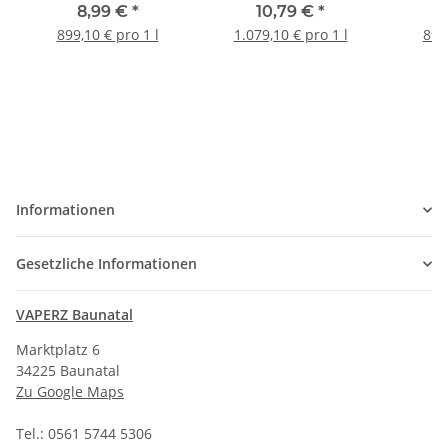
Liquid 10ml
8,99 €
*
10,79 €
*
899,10 € pro 1 l
1.079,10 € pro 1 l
899,
Informationen
Gesetzliche Informationen
VAPERZ Baunatal
Marktplatz 6
34225 Baunatal
Zu Google Maps
Tel.: 0561 5744 5306