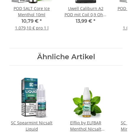
POD SALT Core Ice
Uwell Caliburn A2
POD SA
Menthol 10ml
POD mit Coil 0,9 Ohm
(4Stk)
10,79 €
*
13,99 €
*
1
1.079,10 € pro 1 l
1.07
Ähnliche Artikel
SC Spearmint Nicsalt
Elfliq by ELFBAR
SC Re
Liquid
Menthol Nicsalt
Mint 