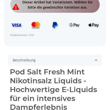
x
Dieser Artikel hat Variationen. Wählen Sie
bitte die gewünschte Variation aus.
Artikelnummer:
13582
Beschreibung
Pod Salt Fresh Mint
Nikotinsalz Liquids -
Hochwertige E-Liquids
für ein intensives
Dampferlebnis