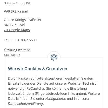
09:30 - 18:30Uhr
VAPERZ Kassel
Obere Königsstraße 39
34117 Kassel
Zu Google Maps
Tel.: 0561 7662 5530
Öffnungszeiten:
Mo. bis Sa.
10:00 - 19:00Uhr
VAPERZ Vellmar
Wie wir Cookies & Co nutzen
Lange Wender 7
Durch Klicken auf „Alle akzeptieren“ gestatten Sie den
34246 Vellmar
Einsatz folgender Dienste auf unserer Website: Technisch
Zu Google Maps
notwendig, ReCaptcha. Sie können die Einstellung
jederzeit ändern (Fingerabdruck-Icon links unten). Weitere
Tel.: 0561 9885 9996
Details finden Sie unter
Konfigurieren
und in unserer
Datenschutzerklärung
.
Öffnungszeiten: