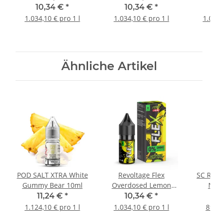
10,34 €
*
10,34 €
*
1
1.034,10 € pro 1 l
1.034,10 € pro 1 l
1.07
Ähnliche Artikel
POD SALT XTRA White
Revoltage Flex
SC Red
Gummy Bear 10ml
Overdosed Lemon
Nic
Candy Nicsalt Liquid
11,24 €
*
10,34 €
*
1.124,10 € pro 1 l
1.034,10 € pro 1 l
899,