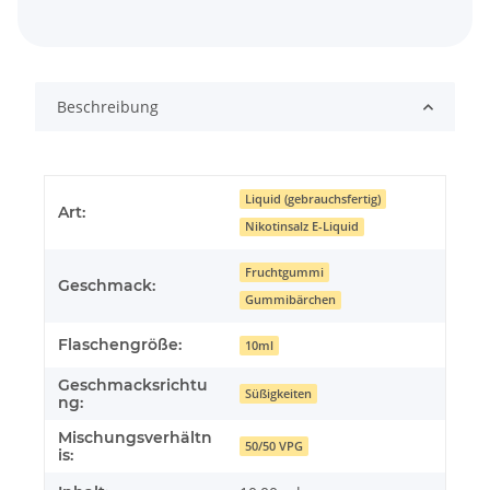
Beschreibung
Liquid (gebrauchsfertig)
Art:
Nikotinsalz E-Liquid
Fruchtgummi
Geschmack:
Gummibärchen
Flaschengröße:
10ml
Geschmacksrichtu
Süßigkeiten
ng:
Mischungsverhältn
50/50 VPG
is: