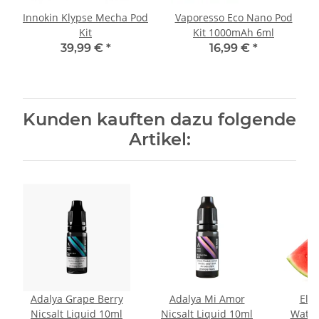
Innokin Klypse Mecha Pod
Vaporesso Eco Nano Pod
Kit
Kit 1000mAh 6ml
39,99 €
*
16,99 €
*
Kunden kauften dazu folgende
Artikel:
Adalya Grape Berry
Adalya Mi Amor
Elfl
Nicsalt Liquid 10ml
Nicsalt Liquid 10ml
Water