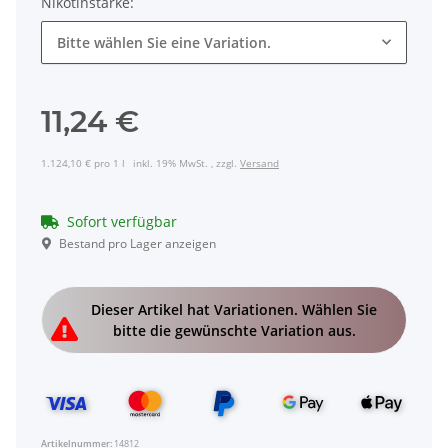
Nikotinstärke:
Bitte wählen Sie eine Variation.
11,24 €
1.124,10 € pro 1 l
inkl. 19% MwSt. , zzgl.
Versand
Sofort verfügbar
Bestand pro Lager anzeigen
x
Dieser Artikel hat Variationen. Wählen Sie
bitte die gewünschte Variation aus.
Artikelnummer:
14812