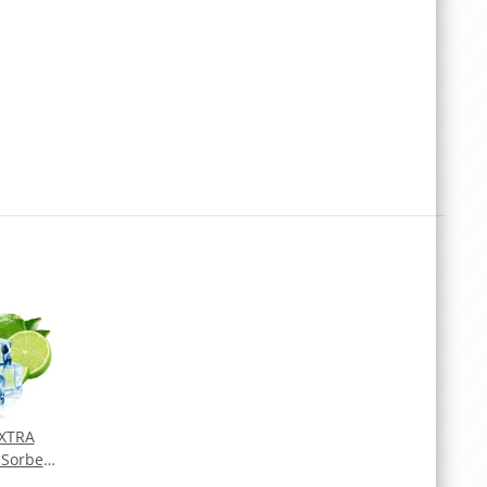
XTRA
Sorbet