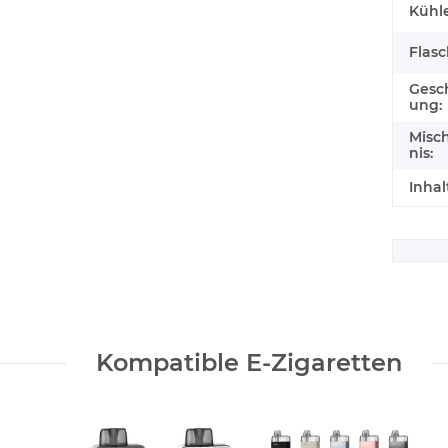
Kühle
Flas
Gesc
ung:
Misc
nis:
Inhal
Kompatible E-Zigaretten