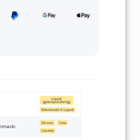
Liquid
(gebrauchsfertig)
Nikotinsalz E-Liquid
Zitrone
Cola
hmack:
Limette