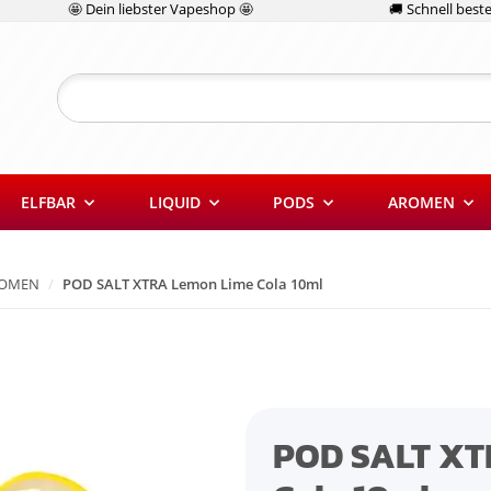
🤩 Dein liebster Vapeshop 🤩
🚚 Schnell bestel
ELFBAR
LIQUID
PODS
AROMEN
ROMEN
POD SALT XTRA Lemon Lime Cola 10ml
POD SALT XT