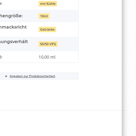
:
mit Kühle
chengröße:
10ml
hmacksricht
Getränke
hungsverhält
50/50 VPG
t:
10,00 ml
Angaben zur Produktsicherheit