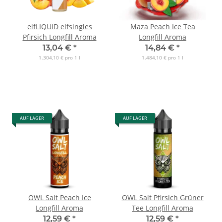
elfLIQUID elfsingles
Maza Peach Ice Tea
Pfirsich Longfill Aroma
Longfill Aroma
13,04 €
*
14,84 €
*
1.304,10 € pro 1 l
1.484,10 € pro 1 l
AUF LAGER
AUF LAGER
OWL Salt Peach Ice
OWL Salt Pfirsich Grüner
Longfill Aroma
Tee Longfill Aroma
12,59 €
*
12,59 €
*