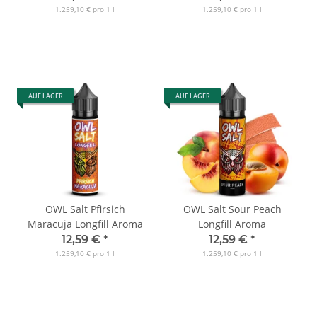
1.259,10 € pro 1 l
1.259,10 € pro 1 l
AUF LAGER
AUF LAGER
OWL Salt Pfirsich
OWL Salt Sour Peach
Maracuja Longfill Aroma
Longfill Aroma
12,59 €
*
12,59 €
*
1.259,10 € pro 1 l
1.259,10 € pro 1 l