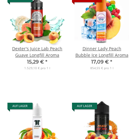
Dexter's Juice Lab Peach
Dinner Lady Peach
Guave Longfill Aroma
Bubble Ice Longfill Aroma
15,29 €
*
17,09 €
*
1.529,10 € pro 1 l
854,55 € pro 1 l
AUF LAGER
AUF LAGER