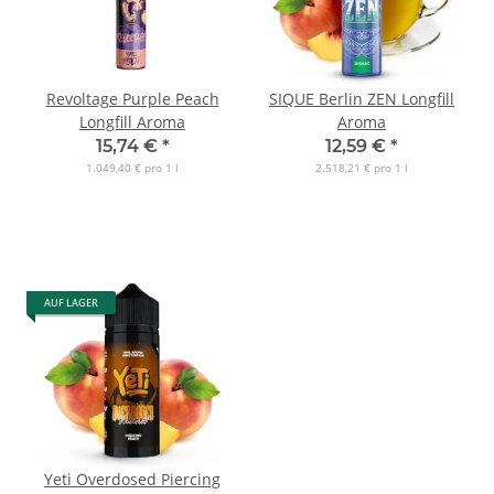
Revoltage Purple Peach
SIQUE Berlin ZEN Longfill
Longfill Aroma
Aroma
15,74 €
*
12,59 €
*
1.049,40 € pro 1 l
2.518,21 € pro 1 l
AUF LAGER
Yeti Overdosed Piercing