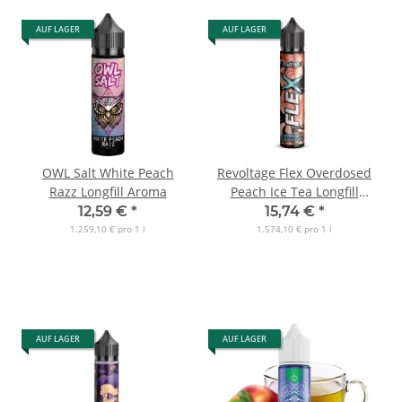
AUF LAGER
AUF LAGER
OWL Salt White Peach
Revoltage Flex Overdosed
Razz Longfill Aroma
Peach Ice Tea Longfill
Aroma
12,59 €
*
15,74 €
*
1.259,10 € pro 1 l
1.574,10 € pro 1 l
AUF LAGER
AUF LAGER