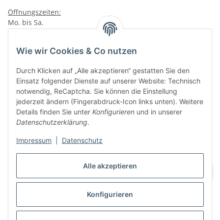
Öffnungszeiten:
Mo. bis Sa.
10:00 - 19:00Uhr
VAPERZ Vellmar
Wie wir Cookies & Co nutzen
Lange Wender 7
Durch Klicken auf „Alle akzeptieren“ gestatten Sie den
34246 Vellmar
Einsatz folgender Dienste auf unserer Website: Technisch
Zu Google Maps
notwendig, ReCaptcha. Sie können die Einstellung
jederzeit ändern (Fingerabdruck-Icon links unten). Weitere
Tel.: 0561 9885 9996
Details finden Sie unter
Konfigurieren
und in unserer
Datenschutzerklärung
.
Öffnungszeiten:
Mo. bis Sa.
Impressum
|
Datenschutz
10:00 - 19:00Uhr
Alle akzeptieren
Konfigurieren
Vertrag widerrufen