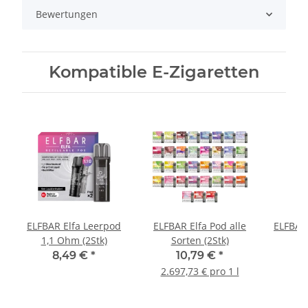
Bewertungen
Kompatible E-Zigaretten
ELFBAR Elfa Leerpod
ELFBAR Elfa Pod alle
ELFBAR
1,1 Ohm (2Stk)
Sorten (2Stk)
8,49 €
*
10,79 €
*
2.697,73 € pro 1 l