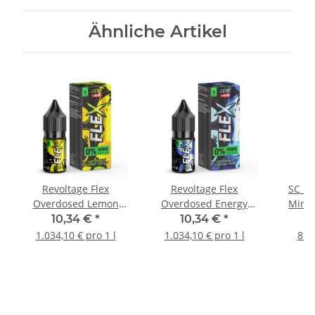
Ähnliche Artikel
Revoltage Flex
Revoltage Flex
SC Re
Overdosed Lemon
Overdosed Energy
Mint 
Candy Nicsalt Liquid
Gum Nicsalt Liquid
10,34 €
*
10,34 €
*
1.034,10 € pro 1 l
1.034,10 € pro 1 l
899,