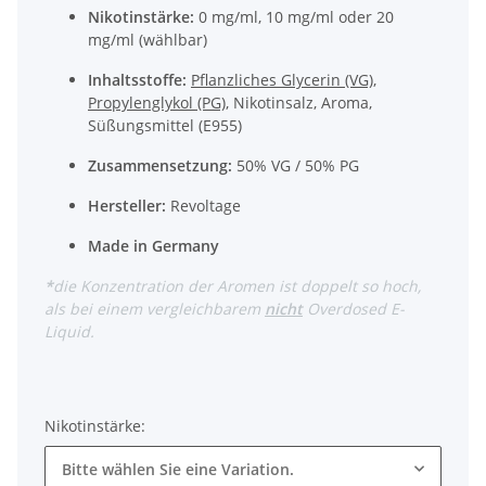
Nikotinstärke:
0 mg/ml, 10 mg/ml oder 20
mg/ml (wählbar)
Inhaltsstoffe:
Pflanzliches Glycerin (VG)
,
Propylenglykol (PG)
, Nikotinsalz, Aroma,
Süßungsmittel (E955)
Zusammensetzung:
50% VG / 50% PG
Hersteller:
Revoltage
Made in Germany
*
die Konzentration der Aromen ist doppelt so hoch,
als bei einem vergleichbarem
nicht
Overdosed E-
Liquid.
Nikotinstärke:
Bitte wählen Sie eine Variation.