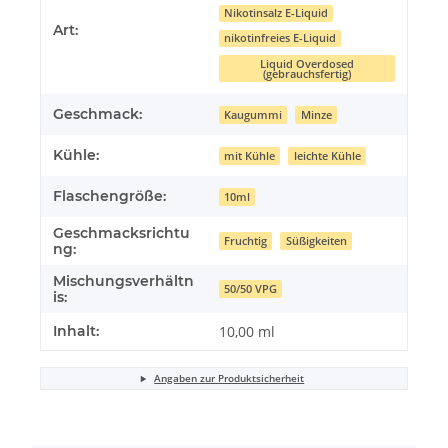
Nikotinsalz E-Liquid
Art:
nikotinfreies E-Liquid
Liquid Overdosed
(gebrauchsfertig)
Geschmack:
Kaugummi
Minze
Kühle:
mit Kühle
leichte Kühle
Flaschengröße:
10ml
Geschmacksrichtu
Fruchtig
Süßigkeiten
ng:
Mischungsverhältn
50/50 VPG
is:
Inhalt:
10,00 ml
Angaben zur Produktsicherheit