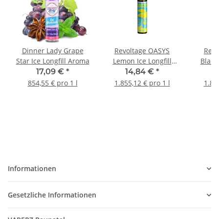
Dinner Lady Grape
Revoltage OASYS
Revo
Star Ice Longfill Aroma
Lemon Ice Longfill
Black
Aroma 8ml
A
17,09 €
*
14,84 €
*
1
854,55 € pro 1 l
1.855,12 € pro 1 l
1.85
Informationen
Gesetzliche Informationen