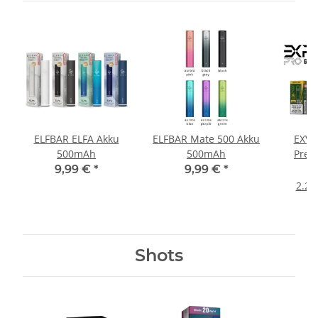
ELFBAR ELFA Akku
ELFBAR Mate 500 Akku
EXVA
500mAh
500mAh
Prefi
9,99 €
*
9,99 €
*
2.22
Shots