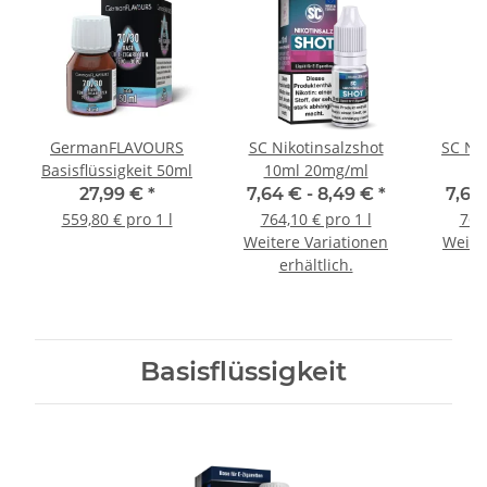
GermanFLAVOURS
SC Nikotinsalzshot
SC Ni
Basisflüssigkeit 50ml
10ml 20mg/ml
27,99 €
*
7,64 € -
8,49 €
*
7,64
559,80 € pro 1 l
764,10 € pro 1 l
764,
Weitere Variationen
Weite
erhältlich.
e
Basisflüssigkeit