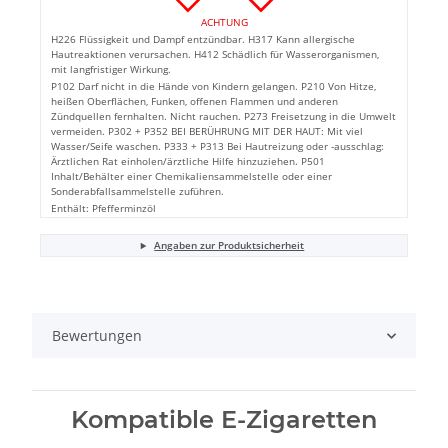
ACHTUNG
H226 Flüssigkeit und Dampf entzündbar. H317 Kann allergische
Hautreaktionen verursachen. H412 Schädlich für Wasserorganismen,
mit langfristiger Wirkung.
P102 Darf nicht in die Hände von Kindern gelangen. P210 Von Hitze,
heißen Oberflächen, Funken, offenen Flammen und anderen
Zündquellen fernhalten. Nicht rauchen. P273 Freisetzung in die Umwelt
vermeiden. P302 + P352 BEI BERÜHRUNG MIT DER HAUT: Mit viel
Wasser/Seife waschen. P333 + P313 Bei Hautreizung oder -ausschlag:
Ärztlichen Rat einholen/ärztliche Hilfe hinzuziehen. P501
Inhalt/Behälter einer Chemikaliensammelstelle oder einer
Sonderabfallsammelstelle zuführen.
Enthält: Pfefferminzöl
Angaben zur Produktsicherheit
Bewertungen
Kompatible E-Zigaretten