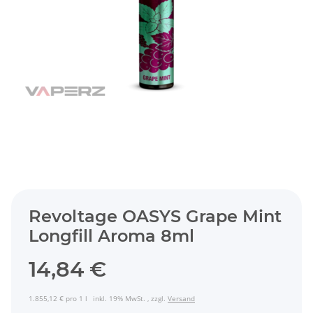
Revoltage OASYS Grape Mint
Longfill Aroma 8ml
14,84 €
1.855,12 € pro 1 l
inkl. 19% MwSt. , zzgl.
Versand