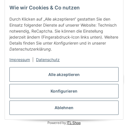
Wie wir Cookies & Co nutzen
VAPERZ Vellmar
Lange Wender 7
Durch Klicken auf „Alle akzeptieren“ gestatten Sie den
34246 Vellmar
Einsatz folgender Dienste auf unserer Website: Technisch
Zu Google Maps
notwendig, ReCaptcha. Sie können die Einstellung
jederzeit ändern (Fingerabdruck-Icon links unten). Weitere
Tel.: 0561 9885 9996
Details finden Sie unter
Konfigurieren
und in unserer
Datenschutzerklärung
.
Öffnungszeiten:
Mo. bis Sa.
Impressum
|
Datenschutz
10:00 - 19:00Uhr
Alle akzeptieren
Konfigurieren
Vertrag widerrufen
Ablehnen
* Alle Preise inkl. gesetzlicher USt., zzgl.
Versand
Powered by
JTL-Shop