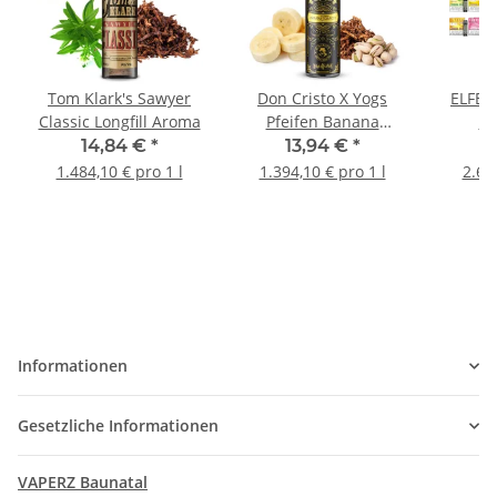
Tom Klark's Sawyer
Don Cristo X Yogs
ELFBAR
Classic Longfill Aroma
Pfeifen Banana
So
Tobacco Longfill
14,84 €
*
13,94 €
*
1
Aroma
1.484,10 € pro 1 l
1.394,10 € pro 1 l
2.69
Informationen
Gesetzliche Informationen
VAPERZ Baunatal