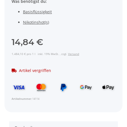
Was benötigst du:
Basisflüssigkeit
Nikotinshot(s)
14,84 €
1.484,10 € pro 1 l
inkl. 19% MwSt. , zzgl.
Versand
Artikel vergriffen
Artikelnummer:
14114