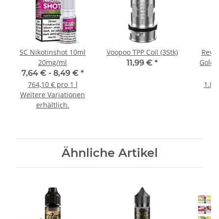
SC Nikotinshot 10ml
Voopoo TPP Coil (3Stk)
Revol
20mg/ml
Gold 
11,99 €
*
7,64 € -
8,49 €
*
764,10 € pro 1 l
1.04
Weitere Variationen
erhältlich.
Ähnliche Artikel