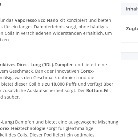
"
Inhal
für das
Vaporesso Eco Nano Kit
konzipiert und bieten
as für ein langes Dampferlebnis sorgt, ohne häufiges
Zugt
ten Coils in verschiedenen Widerständen erhältlich, um
tzen.
triktives Direct Lung (RDL)-Dampfen
und liefert eine
ivem Geschmack. Dank der innovativen
Corex-
ichmäßig, was den Geschmack optimiert und die
bietet dieser Coil bis zu
18.000 Puffs
und verfügt über
ür zusätzliche Auslaufsicherheit sorgt. Der
Bottom-Fill-
nd sauber.
-Lung)
Dampfen und bietet eine ausgewogene Mischung
orex-Heiztechnologie
sorgt für gleichmäßige
it des Coils. Dieser Pod liefert ein optimales