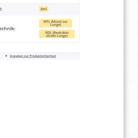
t:
6ml
MTL (Mund zur
Lunge)
echnik:
RDL (Restriktiv
direkt Lunge)
Angaben zur Produktsicherheit