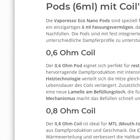
Pods (6ml) mit Coil
Die
Vaporesso Eco Nano Pods
sind speziell 
ein einzigartiges
6 ml Fassungsvermögen
, d
Nachfüllen. Die Pods sind mit fest integrier
unterschiedliche Dampferprofile zu unterstü
0,6 Ohm Coil
Der
0,6 Ohm Pod
eignet sich perfekt für
res
hervorragende Dampfproduktion mit intens
Heiztechnologie
verteilt sich die Hitze gle
Lebensdauer des Coils verlängert. Zusätzlich 
eine neue
Lamelle am Befüllungsloch
, die f
Mechanismus
macht das Befüllen schnell u
0,8 Ohm Coil
Der
0,8 Ohm Coil
ist ideal für
MTL (Mouth-to
aus Dampfproduktion und Geschmack. Die
C
Wärmeverteilung und verbessert die Haltbarke