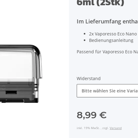
6ml (2Stk)
Im Lieferumfang entha
2x Vaporesso Eco Nano P
Bedienungsanleitung
Passend für Vaporesso Eco Na
Widerstand
Bitte wählen Sie eine Varia
8,99 €
inkl. 19% MwSt. , zzgl.
Versand