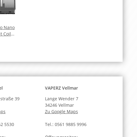
co Nano
t Coil
tk)
el
VAPERZ Vellmar
straße 39
Lange Wender 7
34246 Vellmar
aps
Zu Google Maps
62 5530
Tel.: 0561 9885 9996