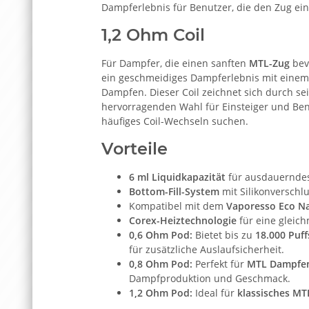
Dampferlebnis für Benutzer, die den Zug ein
1,2 Ohm Coil
Für Dampfer, die einen sanften
MTL-Zug
bev
ein geschmeidiges Dampferlebnis mit einem s
Dampfen. Dieser Coil zeichnet sich durch se
hervorragenden Wahl für Einsteiger und Ben
häufiges Coil-Wechseln suchen.
Vorteile
6 ml Liquidkapazität
für ausdauerndes
Bottom-Fill-System
mit Silikonverschl
Kompatibel mit dem
Vaporesso Eco Na
Corex-Heiztechnologie
für eine gleic
0,6 Ohm Pod:
Bietet bis zu
18.000 Puff
für zusätzliche Auslaufsicherheit.
0,8 Ohm Pod:
Perfekt für
MTL Dampfe
Dampfproduktion und Geschmack.
1,2 Ohm Pod:
Ideal für
klassisches M