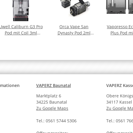
Uwell Caliburn G3 Pro
Orca Vape San
Vaporesso E
Pod mit Coil 3ml
Dynasty Pod 2ml
Plus Pod mi
(4Stk)
(3Stk)
10ml (2S
ormationen
VAPERZ Baunatal
VAPERZ Kass
Marktplatz 6
Obere Königs
34225 Baunatal
34117 Kassel
Zu Google Maps
Zu Google M
Tel.: 0561 5744 5306
Tel.: 0561 76