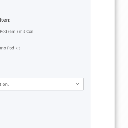
lten:
od (6ml) mit Coil
no Pod kit
tion.