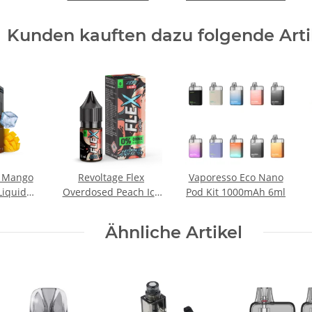
6ml
Kunden kauften dazu folgende Arti
t Mango
Revoltage Flex
Vaporesso Eco Nano
Liquid
Overdosed Peach Ice
Pod Kit 1000mAh 6ml
Tea Nicsalt Liquid
Ähnliche Artikel