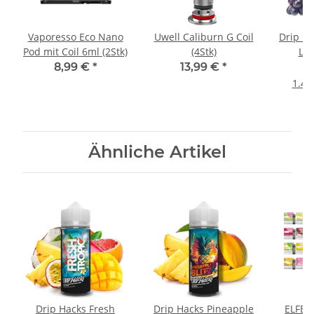
Vaporesso Eco Nano
Uwell Caliburn G Coil
Drip H
Pod mit Coil 6ml (2Stk)
(4Stk)
Lon
8,99 €
*
13,99 €
*
1
1.48
Ähnliche Artikel
Drip Hacks Fresh
Drip Hacks Pineapple
ELFBAR