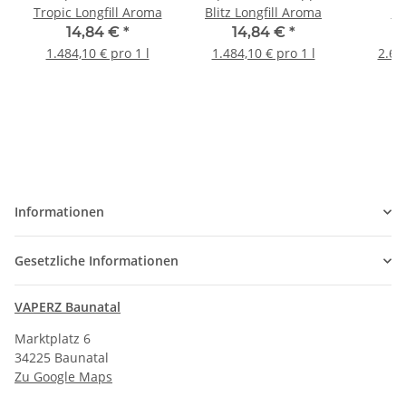
Tropic Longfill Aroma
Blitz Longfill Aroma
So
14,84 €
*
14,84 €
*
1
1.484,10 € pro 1 l
1.484,10 € pro 1 l
2.69
Informationen
Gesetzliche Informationen
VAPERZ Baunatal
Marktplatz 6
34225 Baunatal
Zu Google Maps