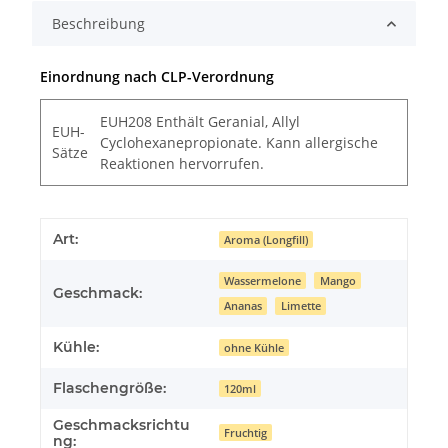
Beschreibung
Einordnung nach CLP-Verordnung
EUH208 Enthält Geranial, Allyl
EUH-
Cyclohexanepropionate. Kann allergische
Sätze
Reaktionen hervorrufen.
Art:
Aroma (Longfill)
Wassermelone
Mango
Geschmack:
Ananas
Limette
Kühle:
ohne Kühle
Flaschengröße:
120ml
Geschmacksrichtu
Fruchtig
ng: