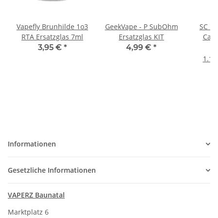
Vapefly Brunhilde 1o3
GeekVape - P SubOhm
SC Re
RTA Ersatzglas 7ml
Ersatzglas KIT
Cass
3,95 €
*
4,99 €
*
1.16
Informationen
Gesetzliche Informationen
VAPERZ Baunatal
Marktplatz 6