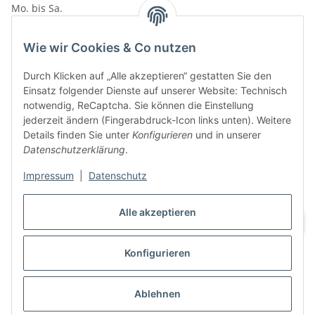
Mo. bis Sa.
10:00 - 19:00Uhr
VAPERZ Vellmar
Wie wir Cookies & Co nutzen
Lange Wender 7
Durch Klicken auf „Alle akzeptieren“ gestatten Sie den
34246 Vellmar
Einsatz folgender Dienste auf unserer Website: Technisch
Zu Google Maps
notwendig, ReCaptcha. Sie können die Einstellung
jederzeit ändern (Fingerabdruck-Icon links unten). Weitere
Tel.: 0561 9885 9996
Details finden Sie unter
Konfigurieren
und in unserer
Datenschutzerklärung
.
Öffnungszeiten:
Mo. bis Sa.
Impressum
|
Datenschutz
10:00 - 19:00Uhr
Alle akzeptieren
Konfigurieren
Vertrag widerrufen
Ablehnen