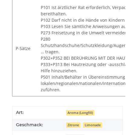
P101 Ist ärztlicher Rat erforderlich, Verpacku
bereithalten.
P102 Darf nicht in die Hände von Kindern gel
P103 Lesen Sie sämtliche Anweisungen aufmer
P273 Freisetzung in die Umwelt vermeiden.
P280
Schutzhandschuhe/Schutzkleidung/Augenschu
P-Sätze
… tragen.
P302+P352 BEI BERÜHRUNG MIT DER HAUT: Mit
P333+P313 Bei Hautreizung oder -ausschlag: Är
Hilfe hinzuziehen.
P501 Inhalt/Behälter in Übereinstimmung mit
lokalen/regionalen/nationalen/internationalen
zuführen.
Art:
Aroma (Longfill)
Geschmack:
Zitrone
Limonade