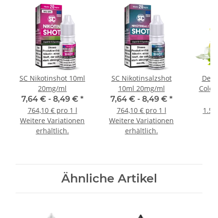
SC Nikotinshot 10ml
SC Nikotinsalzshot
Dexte
20mg/ml
10ml 20mg/ml
Cold D
7,64 € -
8,49 €
*
7,64 € -
8,49 €
*
764,10 € pro 1 l
764,10 € pro 1 l
1.52
Weitere Variationen
Weitere Variationen
erhältlich.
erhältlich.
Ähnliche Artikel