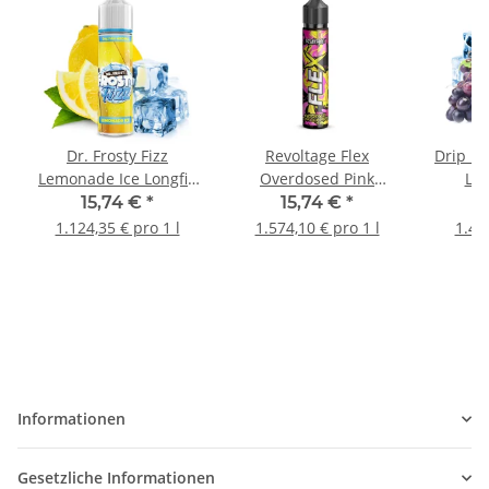
Dr. Frosty Fizz
Revoltage Flex
Drip H
Lemonade Ice Longfill
Overdosed Pink
Lon
Aroma
Lemonade Longfill
15,74 €
*
15,74 €
*
1
Aroma
1.124,35 € pro 1 l
1.574,10 € pro 1 l
1.48
Informationen
Gesetzliche Informationen