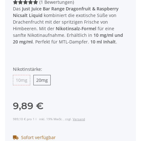
(1 Bewertungen)
Das
Just Juice Bar Range Dragonfruit & Raspberry
Nicsalt Liquid
kombiniert die exotische Süße von
Drachenfrucht mit der spritzigen Frische von
Himbeeren. Mit der
Nikotinsalz-Formel
für eine
sanfte Nikotinaufnahme. Erhältlich in
10 mg/ml und
20 mg/ml
. Perfekt für MTL-Dampfer.
10 ml Inhalt
.
Nikotinstärke:
10mg
20mg
10mg
20mg
9,89 €
989,10 € pro 1 l
inkl. 19% MwSt. , zzgl.
Versand
Sofort verfügbar