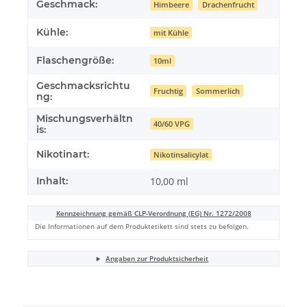
Geschmack:
Himbeere
Drachenfrucht
Kühle:
mit Kühle
Flaschengröße:
10ml
Geschmacksrichtu
Fruchtig
Sommerlich
ng:
Mischungsverhältn
40/60 VPG
is:
Nikotinart:
Nikotinsalicylat
Inhalt:
10,00 ml
Kennzeichnung gemäß CLP-Verordnung (EG) Nr. 1272/2008
Die Informationen auf dem Produktetikett sind stets zu befolgen.
Angaben zur Produktsicherheit