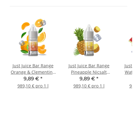
Just Juice Bar Range
Just Juice Bar Range
Just J
Orange & Clementine
Pineapple Nicsalt
Water
Nicsalt Liquid
Liquid
9,89 €
*
9,89 €
*
989,10 € pro 1 l
989,10 € pro 1 l
989,