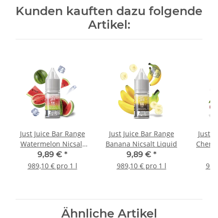
Kunden kauften dazu folgende
Artikel:
Just Juice Bar Range
Just Juice Bar Range
Just J
Watermelon Nicsalt
Banana Nicsalt Liquid
Cherry
Liquid
9,89 €
*
9,89 €
*
989,10 € pro 1 l
989,10 € pro 1 l
989,
Ähnliche Artikel