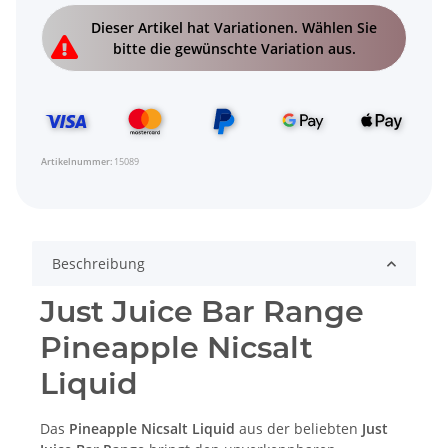
x
Dieser Artikel hat Variationen. Wählen Sie
bitte die gewünschte Variation aus.
Artikelnummer:
15089
Beschreibung
Just Juice Bar Range
Pineapple Nicsalt
Liquid
Das
Pineapple Nicsalt Liquid
aus der beliebten
Just