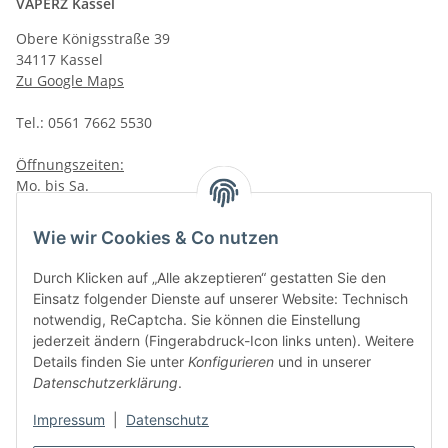
VAPERZ Kassel
Obere Königsstraße 39
34117 Kassel
Zu Google Maps
Tel.: 0561 7662 5530
Öffnungszeiten:
Mo. bis Sa.
10:00 - 19:00Uhr
Wie wir Cookies & Co nutzen
VAPERZ Vellmar
Lange Wender 7
Durch Klicken auf „Alle akzeptieren“ gestatten Sie den
34246 Vellmar
Einsatz folgender Dienste auf unserer Website: Technisch
Zu Google Maps
notwendig, ReCaptcha. Sie können die Einstellung
jederzeit ändern (Fingerabdruck-Icon links unten). Weitere
Tel.: 0561 9885 9996
Details finden Sie unter
Konfigurieren
und in unserer
Datenschutzerklärung
.
Öffnungszeiten:
Impressum
|
Datenschutz
Mo. bis Sa.
10:00 - 19:00Uhr