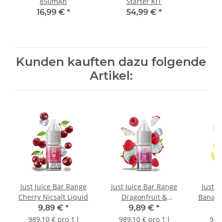
850mAh
Starter KIT
16,99 €
*
54,99 €
*
Kunden kauften dazu folgende
Artikel:
Just Juice Bar Range
Just Juice Bar Range
Just J
Cherry Nicsalt Liquid
Dragonfruit &
Banana
Raspberry Nicsalt
9,89 €
*
9,89 €
*
Liquid
989,10 € pro 1 l
989,10 € pro 1 l
989,