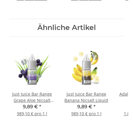
Ähnliche Artikel
Just Juice Bar Range
Just Juice Bar Range
Adalya
Grape Aloe Nicsalt
Banana Nicsalt Liquid
L
Liquid
9,89 €
*
9,89 €
*
1
989,10 € pro 1 l
989,10 € pro 1 l
1.03