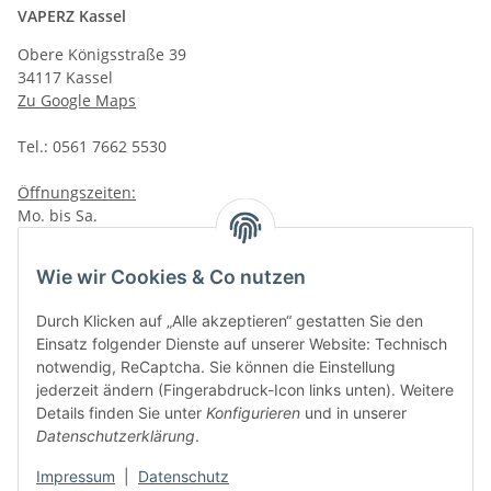
VAPERZ Kassel
Obere Königsstraße 39
34117 Kassel
Zu Google Maps
Tel.: 0561 7662 5530
Öffnungszeiten:
Mo. bis Sa.
10:00 - 19:00Uhr
VAPERZ Vellmar
Wie wir Cookies & Co nutzen
Lange Wender 7
Durch Klicken auf „Alle akzeptieren“ gestatten Sie den
34246 Vellmar
Einsatz folgender Dienste auf unserer Website: Technisch
Zu Google Maps
notwendig, ReCaptcha. Sie können die Einstellung
jederzeit ändern (Fingerabdruck-Icon links unten). Weitere
Tel.: 0561 9885 9996
Details finden Sie unter
Konfigurieren
und in unserer
Datenschutzerklärung
.
Öffnungszeiten:
Mo. bis Sa.
Impressum
|
Datenschutz