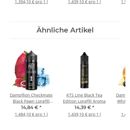
1.394,10 € pro 1 l
1.439,10 € pro 1 l
1.52
Ähnliche Artikel
Dampflion Checkmate
KTS Line Black Tea
Dampfl
Black Pawn Longfill
Edition Longfill Aroma
White 
Aroma
14,84 €
*
14,39 €
*
1
1.484,10 € pro 1 l
1.439,10 € pro 1 l
1.48