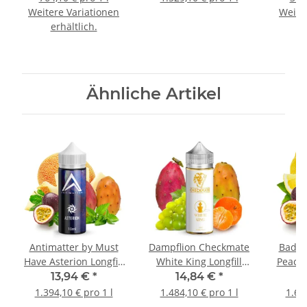
Weitere Variationen
Weite
erhältlich.
e
Ähnliche Artikel
Antimatter by Must
Dampflion Checkmate
Bad C
Have Asterion Longfill
White King Longfill
Peach 
Aroma
Aroma
13,94 €
*
14,84 €
*
1.394,10 € pro 1 l
1.484,10 € pro 1 l
1.61