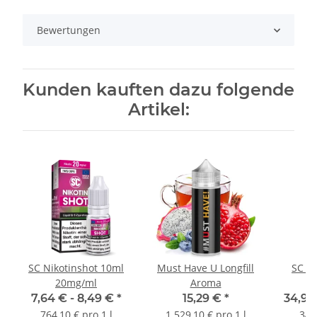
Bewertungen
Kunden kauften dazu folgende
Artikel:
SC Nikotinshot 10ml
Must Have U Longfill
SC Ba
20mg/ml
Aroma
7,64 € -
8,49 €
*
15,29 €
*
34,99
764,10 € pro 1 l
1.529,10 € pro 1 l
349,