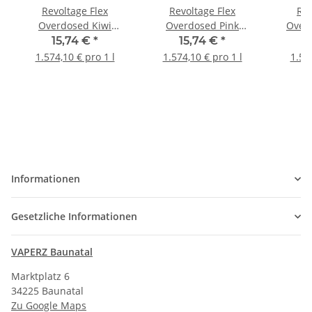
Revoltage Flex
Revoltage Flex
Rev
Overdosed Kiwi
Overdosed Pink
Overd
Strawberry Longfill
Lemonade Longfill
Lon
15,74 €
*
15,74 €
*
Aroma
Aroma
1.574,10 € pro 1 l
1.574,10 € pro 1 l
1.57
Informationen
Gesetzliche Informationen
VAPERZ Baunatal
Marktplatz 6
34225 Baunatal
Zu Google Maps