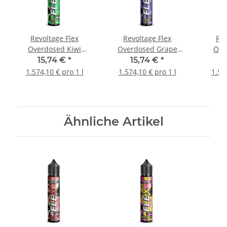
Revoltage Flex
Revoltage Flex
Rev
Overdosed Kiwi
Overdosed Grape
Ove
Longfill Aroma
Longfill Aroma
Lemo
15,74 €
*
15,74 €
*
1.574,10 € pro 1 l
1.574,10 € pro 1 l
1.57
Ähnliche Artikel