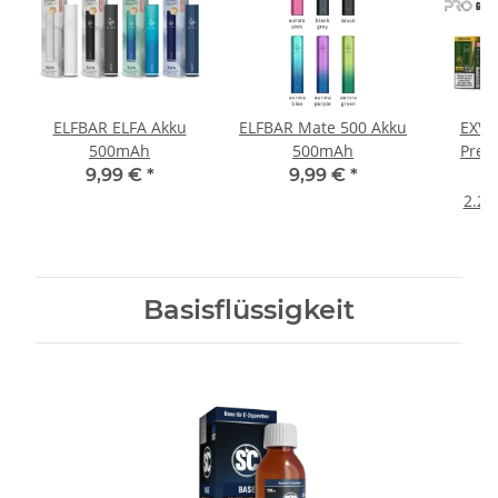
ELFBAR ELFA Akku
ELFBAR Mate 500 Akku
EXVA
500mAh
500mAh
Prefi
9,99 €
*
9,99 €
*
2.22
Basisflüssigkeit