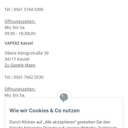
Tel.: 0561 5744 5306
Öffnungszeiten:
Mo. bis Sa.
09:30 - 18:30Uhr
VAPERZ Kassel
Obere Königsstraße 39
34117 Kassel
Zu Google Maps
Tel.: 0561 7662 5530
Öffnungszeiten:
Mo. bis Sa.
10:00 - 19:00Uhr
Wie wir Cookies & Co nutzen
VAPERZ Vellmar
Lange Wender 7
Durch Klicken auf „Alle akzeptieren“ gestatten Sie den
34246 Vellmar
Einsatz folgender Dienste auf unserer Website: Technisch