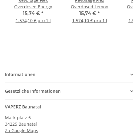
Revoltage Flex
Revoltage Flex
Rev
Overdosed Energy
Overdosed Lemon
Over
Gum Longfill Aroma
Candy Longfill Aroma
Lon
15,74 €
*
15,74 €
*
1.574,10 € pro 1 l
1.574,10 € pro 1 l
1.57
Informationen
Gesetzliche Informationen
VAPERZ Baunatal
Marktplatz 6
34225 Baunatal
Zu Google Maps