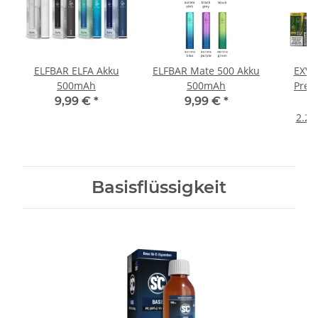
ELFBAR ELFA Akku
ELFBAR Mate 500 Akku
EXVA
500mAh
500mAh
Prefi
9,99 €
*
9,99 €
*
2.22
Basisflüssigkeit