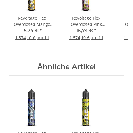
Revoltage Flex
Revoltage Flex
Rev
Overdosed Mango
Overdosed Pink
Ove
Longfill Aroma
Lemonade Longfill
Lon
15,74 €
*
15,74 €
*
Aroma
1.574,10 € pro 1 l
1.574,10 € pro 1 l
1.57
Ähnliche Artikel