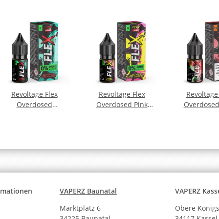
Revoltage Flex
Revoltage Flex
Revoltage
Overdosed
Overdosed Pink
Overdosed
Watermelon Nicsalt
Lemonade Nicsalt
Strawberry 
Liquid
Liquid
Liqui
ormationen
VAPERZ Baunatal
VAPERZ Kass
Marktplatz 6
Obere Königs
34225 Baunatal
34117 Kassel