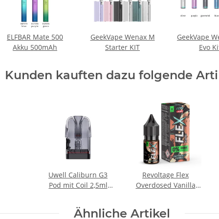
ELFBAR Mate 500
GeekVape Wenax M
GeekVape W
Akku 500mAh
Starter KIT
Evo Ki
Kunden kauften dazu folgende Arti
Uwell Caliburn G3
Revoltage Flex
Pod mit Coil 2,5ml
Overdosed Vanilla
(4Stk)
Nicsalt Liquid
Ähnliche Artikel