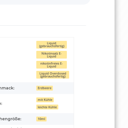
Liquid
(gebrauchsfertig)
Nikotinsalz E-
Liquid
nikotinfreies E-
Liquid
Liquid Overdosed
(gebrauchsfertig)
hmack:
Erdbeere
mit Kühle
:
leichte Kühle
chengröße:
10ml