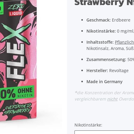
Strawberry Ni
Geschmack:
Erdbeere
Nikotinstärke:
0 mg/ml,
Inhaltsstoffe:
Pflanzlic
Nikotinsalz, Aroma, Süß
Zusammensetzung:
50%
Hersteller:
Revoltage
Made in Germany
*
die Konzentration der Arome
vergleichbarem
nicht
Overdos
Nikotinstärke: