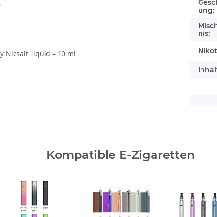
Gesc
G
ung:
Misc
nis:
Nikot
 Nicsalt Liquid – 10 ml
Inhal
Kompatible E-Zigaretten