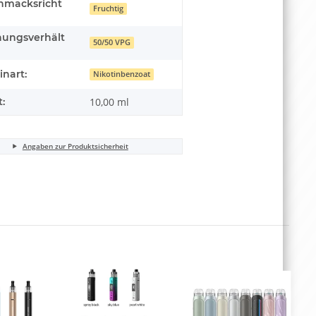
hmacksricht
Fruchtig
hungsverhält
50/50 VPG
inart:
Nikotinbenzoat
t:
10,00 ml
Angaben zur Produktsicherheit