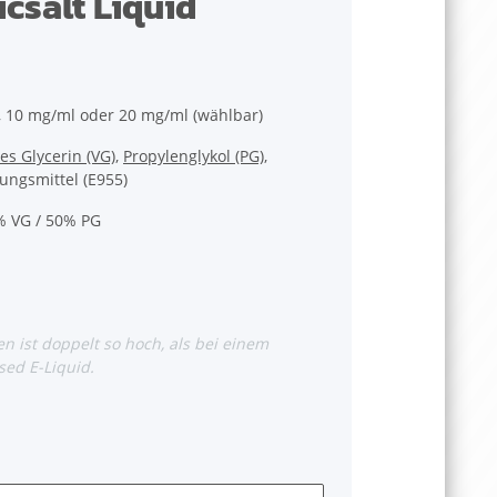
csalt Liquid
 10 mg/ml oder 20 mg/ml (wählbar)
hes Glycerin (VG)
,
Propylenglykol (PG)
,
ungsmittel (E955)
 VG / 50% PG
n ist doppelt so hoch, als bei einem
ed E-Liquid.