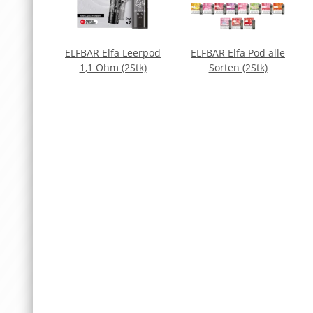
g H80 S
ELFBAR Elfa Leerpod
ELFBAR Elfa Pod alle
t
1,1 Ohm (2Stk)
Sorten (2Stk)