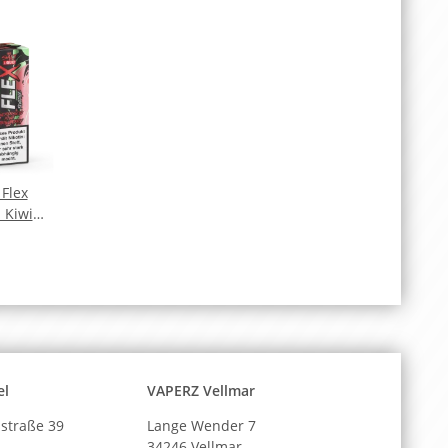
 Flex
 Kiwi
Nicsalt
d
el
VAPERZ Vellmar
straße 39
Lange Wender 7
34246 Vellmar