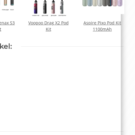
enax S3
Voopoo Drag X2 Pod
Aspire Pixo Pod Kit
t
Kit
1100mAh
kel: