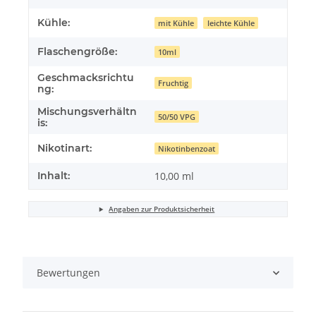
Kühle:
mit Kühle
leichte Kühle
Flaschengröße:
10ml
Geschmacksrichtu
Fruchtig
ng:
Mischungsverhältn
50/50 VPG
is:
Nikotinart:
Nikotinbenzoat
Inhalt:
10,00 ml
Angaben zur Produktsicherheit
Bewertungen