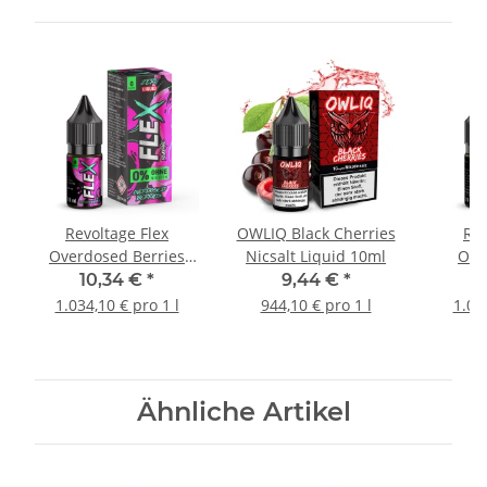
Revoltage Flex
OWLIQ Black Cherries
Rev
Overdosed Berries
Nicsalt Liquid 10ml
Ove
Nicsalt Liquid
Lemo
10,34 €
*
9,44 €
*
1
1.034,10 € pro 1 l
944,10 € pro 1 l
1.03
Ähnliche Artikel