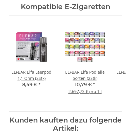
Kompatible E-Zigaretten
ELFBAR Elfa Leerpod
ELFBAR Elfa Pod alle
ELFBAR
1,1 Ohm (2Stk)
Sorten (2Stk)
8,49 €
*
10,79 €
*
2.697,73 € pro 1 l
Kunden kauften dazu folgende
Artikel: