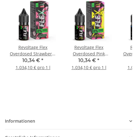
Revoltage Flex
Revoltage Flex
Rev
Overdosed Strawberry
Overdosed Pink
Overdo
Nicsalt Liquid
Lemonade Nicsalt
Nic
10,34 €
*
10,34 €
*
1
Liquid
1.034,10 € pro 1 l
1.034,10 € pro 1 l
1.03
Informationen