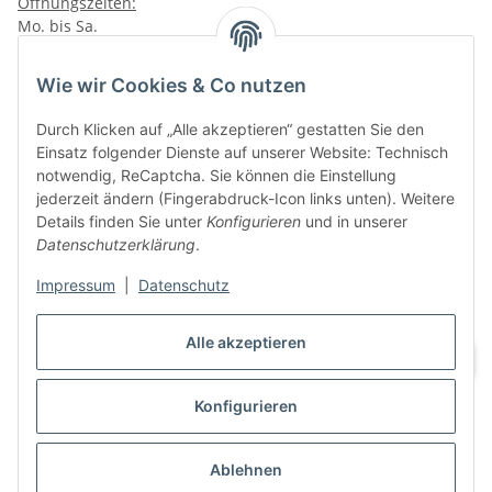
Öffnungszeiten:
Mo. bis Sa.
10:00 - 19:00Uhr
Wie wir Cookies & Co nutzen
VAPERZ Vellmar
Lange Wender 7
Durch Klicken auf „Alle akzeptieren“ gestatten Sie den
34246 Vellmar
Einsatz folgender Dienste auf unserer Website: Technisch
Zu Google Maps
notwendig, ReCaptcha. Sie können die Einstellung
jederzeit ändern (Fingerabdruck-Icon links unten). Weitere
Tel.: 0561 9885 9996
Details finden Sie unter
Konfigurieren
und in unserer
Datenschutzerklärung
.
Öffnungszeiten:
Mo. bis Sa.
Impressum
|
Datenschutz
10:00 - 19:00Uhr
Alle akzeptieren
Konfigurieren
Vertrag widerrufen
Ablehnen