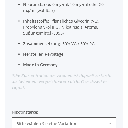
Nikotinstärke:
0 mg/ml, 10 mg/ml oder 20
mg/ml (wählbar)
Inhaltsstoffe:
Pflanzliches Glycerin (VG)
,
Propylenglykol (PG)
, Nikotinsalz, Aroma,
Süßungsmittel (E955)
Zusammensetzung:
50% VG / 50% PG
Hersteller:
Revoltage
Made in Germany
*
die Konzentration der Aromen ist doppelt so hoch,
als bei einem vergleichbarem
nicht
Overdosed E-
Liquid.
Nikotinstärke:
Bitte wählen Sie eine Variation.